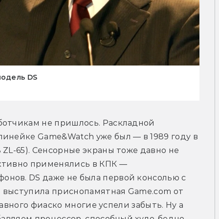
модель DS
ботчикам не пришлось. Раскладной 
инейке Game&Watch уже был — в 1989 году в 
ZL-65). Сенсорные экраны тоже давно не 
ктивно применялись в КПК — 
нов. DS даже не была первой консолью с 
 выступила приснопамятная Game.com от 
славного фиаско многие успели забыть. Ну а 
бавляем процессор, способный худо-бедно 