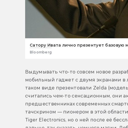
Сатору Ивата лично презентует базовую 
Bloomberg
Выдумывать что-то совсем новое разра
мобильный гаджет с двумя экранами в л
таком виде презентовали Zelda (модель 
считались чем-то сенсационным, они а
предшественниках современных смартфо
тачскрином — пионером в этой области
Tiger Electronics, но о ней после её бес
дальше, так сказать, немного магии. До