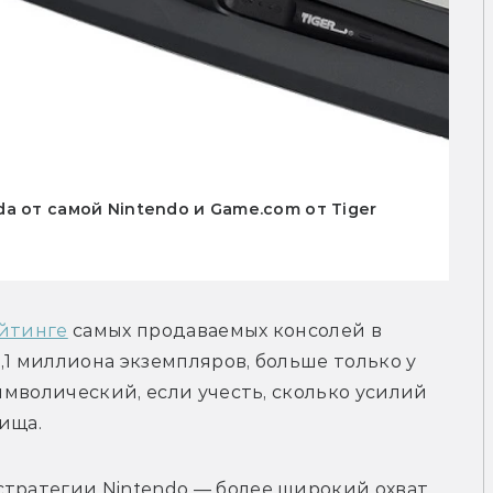
a от самой Nintendo и Game.com от Tiger
йтинге
 самых продаваемых консолей в 
1 миллиона экземпляров, больше только у 
символический, если учесть, сколько усилий 
ища.
стратегии Nintendo — более широкий охват 