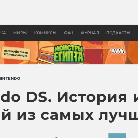
 фильмы смотреть в
Как создавались «Страшил
те 2026? В мире —
фильм, без которого не б
липсис, в России —
бы «Властелина колец»
ие комедии
УКА
МИРЫ
КОМИКСЫ
ФАН
ЖУРНАЛ
ПОДКАСТЫ
NINTENDO
ndo DS. История 
ой из самых луч