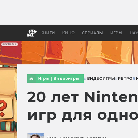
Какие
авгус
апока
детск
КНИГИ
КИНО
СЕРИАЛЫ
ИГРЫ
НА
РЕКЛАМА
Игры
|
Видеоигры
#
ВИДЕОИГРЫ
#
РЕТРО
#
20 лет Ninte
игр для одн
Егор «Neon Knight» Соловьёв