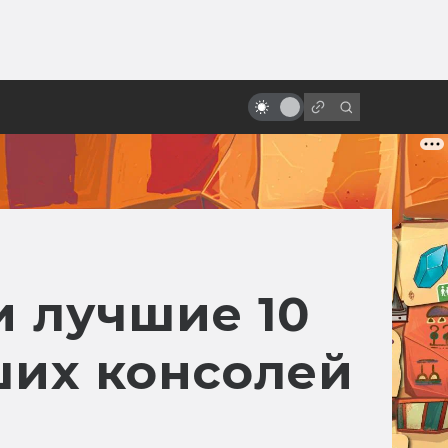
ы»:
«Бразилия» Терри Гиллиама:
ыло
фееричная и жизненная
антиутопия про Маленького
Брата
и лучшие 10
ших консолей