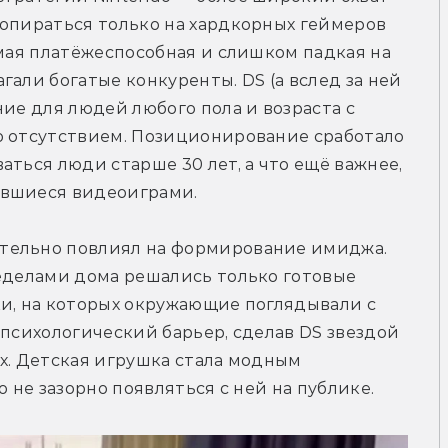
опираться только на хардкорных геймеров 
амая платёжеспособная и слишком падкая на 
али богатые конкуренты. DS (а вслед за ней 
ие для людей любого пола и возраста с 
 отсутствием. 
Позиционирование сработало 
ться люди старше 30 лет, а что ещё важнее, 
авшиеся видеоиграми. 
тельно повлиял на формирование имиджа. 
еделами дома решались только готовые 
и, на которых окружающие поглядывали с 
 психологический барьер, сделав DS звездой 
х. Детская игрушка стала модным 
о не зазорно появляться с ней на публике.