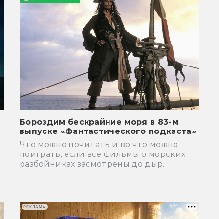
Бороздим бескрайние моря в 83-м
выпуске «Фантастического подкаста»
Что можно почитать и во что можно
у
поиграть, если все фильмы о морских
в
разбойниках засмотрены до дыр.
РЕКЛАМА