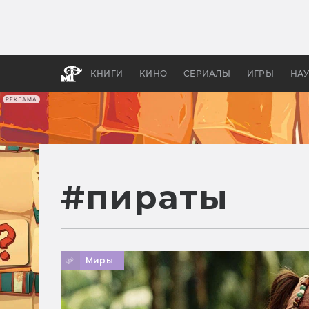
Какие
авгус
апока
детск
КНИГИ
КИНО
СЕРИАЛЫ
ИГРЫ
НА
РЕКЛАМА
#
пираты
Миры