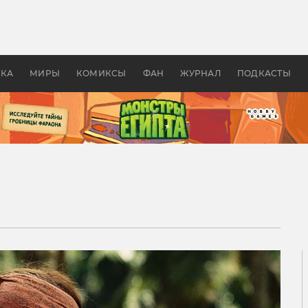
 фильмы смотреть в
Как создавались «Страшил
те 2026? В мире —
фильм, без которого не б
липсис, в России —
бы «Властелина колец»
ие комедии
УКА
МИРЫ
КОМИКСЫ
ФАН
ЖУРНАЛ
ПОДКАСТЫ