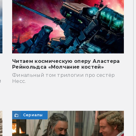
Читаем космическую оперу Аластера
Рейнольдса «Молчание костей»
Финальный том трилогии про сестёр
м
Несс.
Сериалы