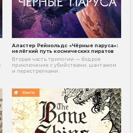
Аластер Рейнольдс «Чёрные паруса»:
нелёгкий путь космических пиратов
Вторая часть трилогии — бодрое
.
приключение с убийствами, шантажом
и перестрелками.
Книги