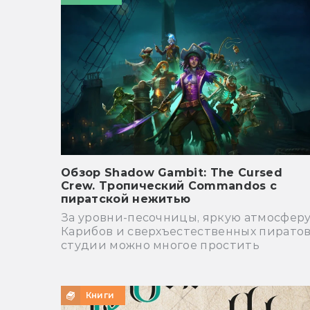
Обзор Shadow Gambit: The Cursed
Crew. Тропический Commandos с
пиратской нежитью
За уровни-песочницы, яркую атмосфер
Карибов и сверхъестественных пирато
студии можно многое простить
Книги