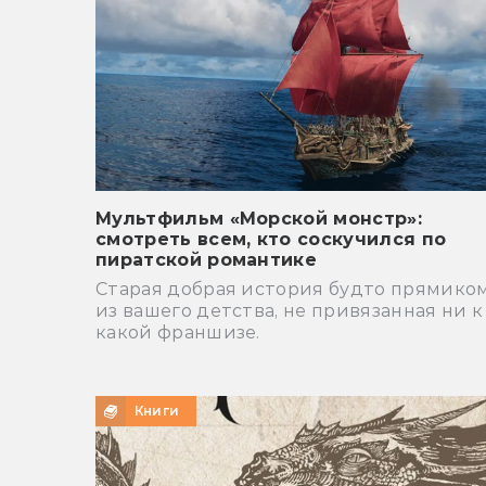
Мультфильм «Морской монстр»:
смотреть всем, кто соскучился по
пиратской романтике
Старая добрая история будто прямико
из вашего детства, не привязанная ни к
какой франшизе.
Книги