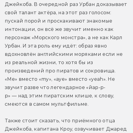
Джейкоба. В очередной раз Урбан доказывает 
свой талант актёра, на этот раз голосом: 
пускай порой и проскакивают знакомые 
интонации, он всё же звучит именно как 
персонаж «Морского монстра», а не как Карл 
Урбан. И эта роль ему идёт: образ явно 
вдохновлён английскими моряками если не 
из реальной жизни, то хотя бы из 
произведений про пиратов и сокровища. 
«Me» вместо «my», «aye» вместо «yeah». Не 
звучит разве что легендарное «йар-р-
р» — над этим пиратским клише, к слову, 
смеются в самом мультфильме.
Также стоит сказать, что приёмного отца 
Джейкоба, капитана Кроу, озвучивает Джаред 