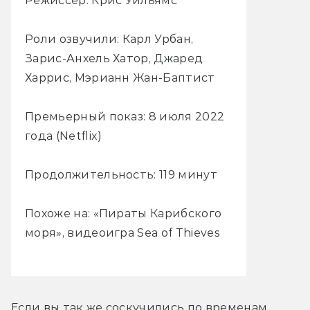
Режиссёр: Крис Уильямс
Роли озвучили: Карл Урбан,
Зарис-Анхель Хатор, Джаред
Харрис, Мэрианн Жан-Баптист
Премьерный показ: 8 июля 2022
года (Netflix)
Продолжительность: 119 минут
Похоже на: «Пираты Карибского
моря», видеоигра Sea of Thieves
Если вы так же соскучились по временам, 