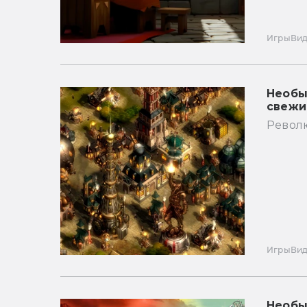
Игры
Ви
Необы
свежи
Револ
Игры
Ви
Необы