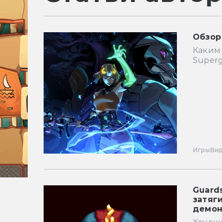
Обзор
Каким
Superg
Игры
Ви
Guards
затяг
демон