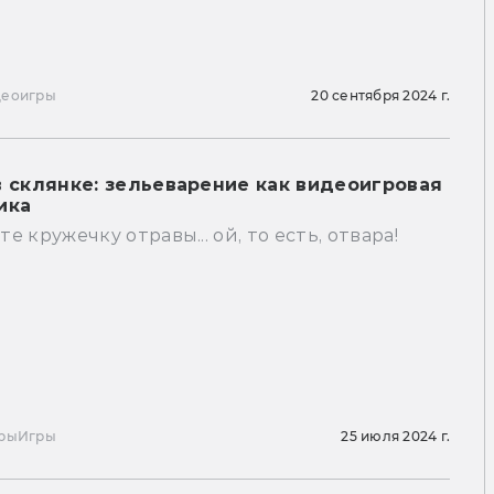
деоигры
20 сентября 2024 г.
в склянке: зельеварение как видеоигровая
ика
е кружечку отравы... ой, то есть, отвара!
ры
Игры
25 июля 2024 г.