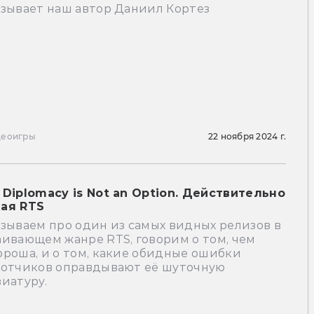
азывает наш автор Даниил Кортез
деоигры
22 ноября 2024 г.
 Diplomacy is Not an Option. Действительно
ая RTS
зываем про один из самых видных релизов в
ивающем жанре RTS, говорим о том, чем
роша, и о том, какие обидные ошибки
ботчиков оправдывают её шуточную
иатуру.