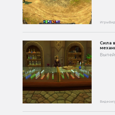
Игры
Ви
Сила 
механ
Выпейт
Видеоиг