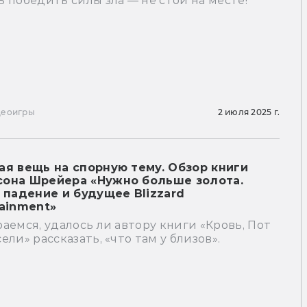
 победить силы зла — не стой на месте!
деоигры
2 июля 2025 г.
ая вещь на спорную тему. Обзор книги
она Шрейера «Нужно больше золота.
, падение и будущее Blizzard
tainment»
аемся, удалось ли автору книги «Кровь, Пот
ели» рассказать, «что там у близов».