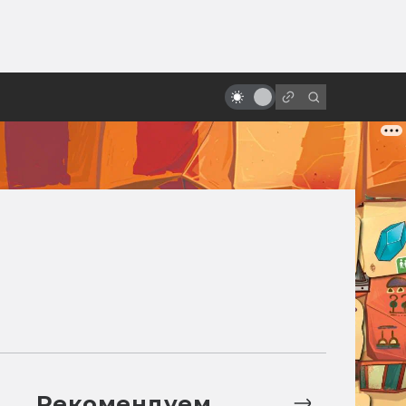
ы»:
Фантастические фильмы,
ыло
получившие больше всего
«Оскаров»
Рекомендуем