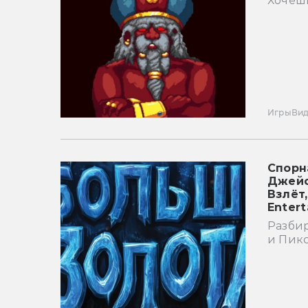
Хочешь
Игры
Ви
Спорн
Джейс
Взлёт
Enter
Разбир
и Пикс