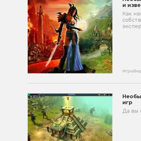
и изв
Как на
собст
экспе
Игры
Ви
Необы
игр
Да вы 