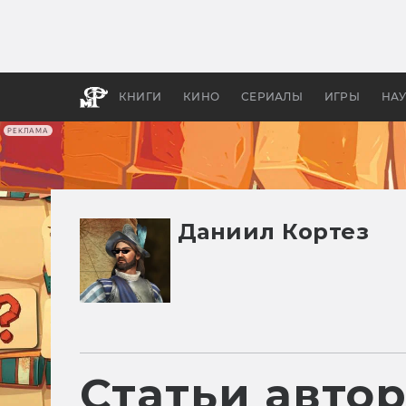
Какие
авгус
апока
детск
КНИГИ
КИНО
СЕРИАЛЫ
ИГРЫ
НА
РЕКЛАМА
Даниил Кортез
Статьи авто