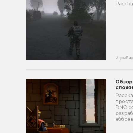
Расск
Игры
Ви
Обзор
сложн
Расска
проста
DNO хо
разра
аббрев