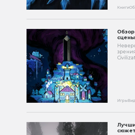
Книги
Об
Обзор
сцен
Невер
зрени
Civiliz
Игры
Ви
Лучшие
сюжет