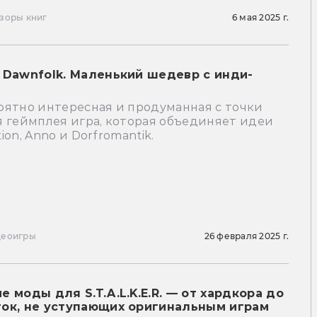
зоры книг
6 мая 2025 г.
 Dawnfolk. Маленький шедевр с инди-
ы
оятно интересная и продуманная с точки
я геймплея игра, которая объединяет идеи
ation, Anno и Dorfromantik.
деоигры
26 февраля 2025 г.
 моды для S.T.A.L.K.E.R. — от хардкора до
ок, не уступающих оригинальным играм