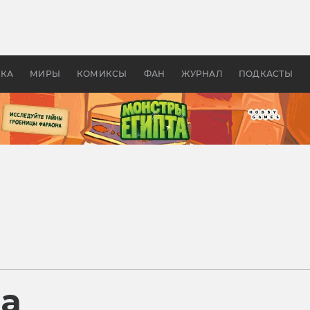
 фильмы смотреть в
Как создавались «Страшил
те 2026? В мире —
фильм, без которого не б
липсис, в России —
бы «Властелина колец»
ие комедии
УКА
МИРЫ
КОМИКСЫ
ФАН
ЖУРНАЛ
ПОДКАСТЫ
ра