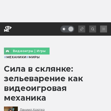
Видеоигры
|
Игры
#
МЕХАНИКИ
#
МИРЫ
Сила в склянке:
зельеварение как
видеоигровая
механика
Даниил Кортез