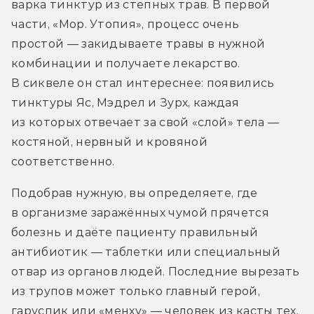
варка тинктур из степных трав. В первой 
части, «Мор. Утопия», процесс очень 
простой — закидываете травы в нужной 
комбинации и получаете лекарство. 
В сиквеле он стал интереснее: появились 
тинктуры Яс, Мэдрел и Зурх, каждая 
из которых отвечает за свой «слой» тела — 
костяной, нервный и кровяной 
соответственно.
Подобрав нужную, вы определяете, где 
в организме заражённых чумой прячется 
болезнь и даёте пациенту правильный 
антибиотик — таблетки или специальный 
отвар из органов людей. Последние вырезать 
из трупов может только главный герой, 
гаруспик или «менху» — человек из касты тех, 