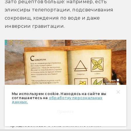
Зато рецептов больше: например, есть 
эликсиры телепортации, подсвечивания 
сокровищ, хождения по воде и даже 
инверсии гравитации.
Мы используем cookie. Находясь на сайте вы
соглашаетесь на
обработку персональных
данных.
Принять
Чтобы воспользоваться рецептом в Kingdom
Come, сначала надо научиться читать — в
Средневековье очень немногие могли
похвастаться грамотностью