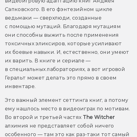
видеоигровую адаптацию книг Анджея 
Сапковского. В его фэнтезийном цикле 
ведьмаки — сверхлюди, созданные 
с помощью мутаций. Благодаря мутациям 
они способны выжить после применения 
токсичных эликсиров, которые усиливают 
их боевые навыки. И, естественно, они умеют 
их варить. В книге и сериале — 
в специальных лабораториях, а вот игровой 
Геральт может делать это прямо в своем 
инвентаре.
Это важный элемент сеттинга книг, а потому 
ему нашлось место в видеоиграх по мотивам. 
Во второй и третьей частях 
The Witcher 
алхимия не представляет собой ничего 
особенного — там это как раз-таки тот самый 