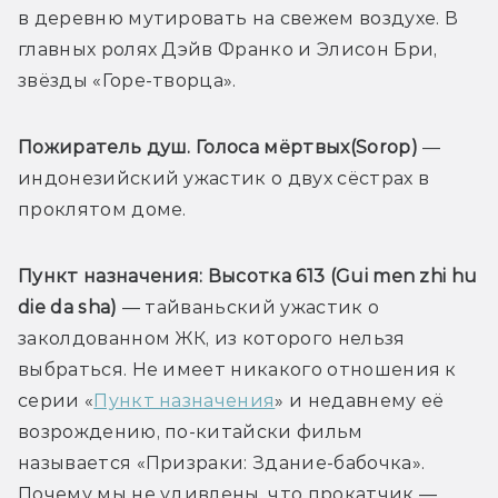
в деревню мутировать на свежем воздухе. В 
главных ролях Дэйв Франко и Элисон Бри, 
звёзды «Горе-творца».
Пожиратель душ. Голоса мёртвых
(Sorop) 
— 
индонезийский ужастик о двух сёстрах в 
проклятом доме.
Пункт назначения: Высотка 613 (Gui men zhi hu 
die da sha)
 — тайваньский ужастик о 
заколдованном ЖК, из которого нельзя 
выбраться. Не имеет никакого отношения к 
серии «
Пункт назначения
» и недавнему её 
возрождению, по-китайски фильм 
называется «Призраки: Здание-бабочка». 
Почему мы не удивлены, что прокатчик — 