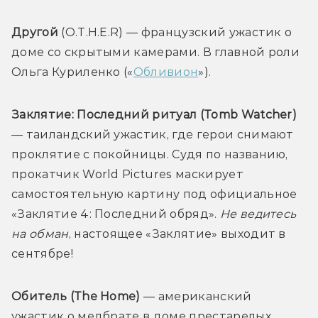
Другой
 (O.T.H.E.R) — французский ужастик о 
доме со скрытыми камерами. В главной роли 
Ольга Куриленко («
Обливион
»).
Заклятие: Последний ритуал (Tomb Watcher)
— таиландский ужастик, где герои снимают 
проклятие с покойницы. Судя по названию, 
прокатчик World Pictures маскирует 
самостоятельную картину под официальное 
«Заклятие 4: Последний обряд». 
Не ведитесь 
на обман
, настоящее «Заклятие» выходит в 
сентябре!
Обитель (The Home)
 — американский 
ужастик о медбрате в доме престарелых. 