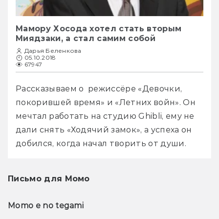
Мамору Хосода хотел стать вторым
Миядзаки, а стал самим собой
Дарья Беленкова
05.10.2018
67947
Рассказываем о  режиссёре «Девочки, 
покорившей время» и «Летних войн». Он 
мечтал работать на студию Ghibli, ему не 
дали снять «Ходячий замок», а успеха он 
добился, когда начал творить от души.
Письмо для Момо
Momo e no tegami