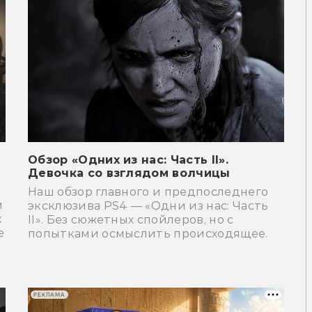
Обзор «Одних из нас: Часть II».
Девочка со взглядом волчицы
Наш обзор главного и предпоследнего
м
эксклюзива PS4 — «Одни из нас: Часть
к
II». Без сюжетных спойлеров, но с
е
попытками осмыслить происходящее.
РЕКЛАМА