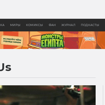
оздавались «Страшилы»:
«Одиссея» Нолана: что эт
, без которого не было
фильм сделал с Гомером и
ластелина колец»
Древней Грецией
УКА
МИРЫ
КОМИКСЫ
ФАН
ЖУРНАЛ
ПОДКАСТЫ
Us