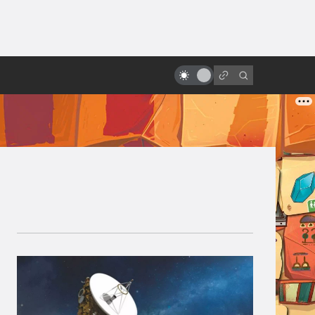
от
Лучшие фильмы про
супергероев