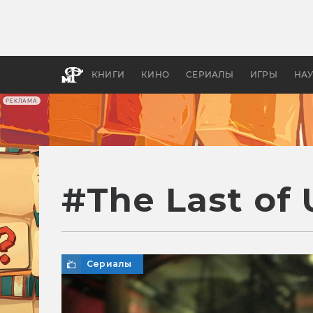
Как с
фильм
бы «В
КНИГИ
КИНО
СЕРИАЛЫ
ИГРЫ
НА
РЕКЛАМА
#
The Last of 
Сериалы