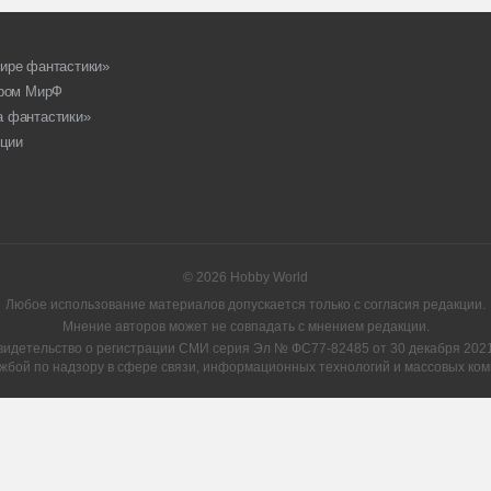
ире фантастики»
ором МирФ
а фантастики»
ции
© 2026 Hobby World
Любое использование материалов допускается только с согласия редакции.
Мнение авторов может не совпадать с мнением редакции.
видетельство о регистрации СМИ серия Эл № ФС77-82485 от 30 декабря 2021 
жбой по надзору в сфере связи, информационных технологий и массовых ком