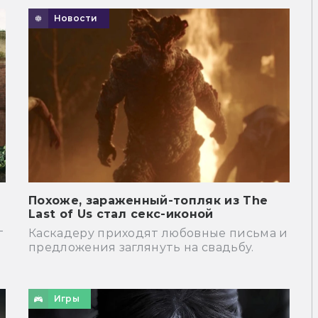
Новости
Похоже, зараженный-топляк из The
Last of Us стал секс-иконой
т
Каскадеру приходят любовные письма и
предложения заглянуть на свадьбу.
Игры