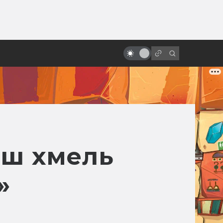
ы»:
«Назад в будущее» vs реальный
ыло
2015 год: где моя летающая
доска?
аш хмель
»