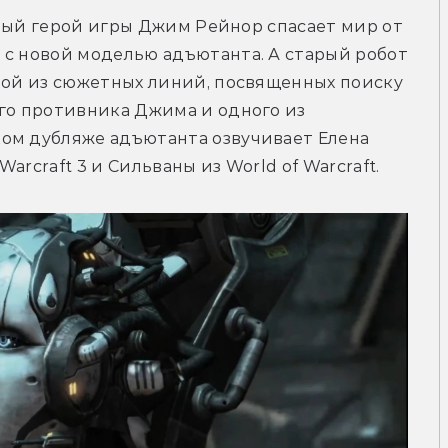
авный герой игры Джим Рейнор спасает мир от 
с новой моделью адъютанта. А старый робот 
ной из сюжетных линий, посвященных поиску 
го противника Джима и одного из 
ом дубляже адъютанта озвучивает Елена 
arcraft 3 и Сильваны из World of Warcraft.