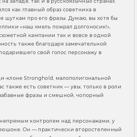
а западе, так и в русскоязычных странах. 
ся как главный образ советника в 
я шуткам про его фразы. Думаю, вы хотя бы 
плики «наш хмель пожрал долгоносик!», 
в сюжетной кампании так и вовсе в одной 
рность также благодаря замечательной 
одарившего свой голос персонажу в 
ди-клоне Stronghold, малополигональной 
вас также есть советник — увы, только в роли 
ь забавные фразы и смешной, чопорный 
 непрямым контролем над персонажами, у 
апюшоне. Он — практически второстепенный 