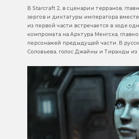
В Starcraft 2, в сценарии терранов, гл
зергов и диктатуры императора вместе 
из первой части встречается в ходе од
компромата на Арктура Менгска, главно
персонажей предыдущей части. В русск
Соловьева, голос Джайны и Тиранды из W