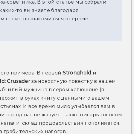
-советника. В этой статье мы собрали
аких-то вы знаете благодаря
ам стоит познакомиться впервые.
ного примера. В первой 
Stronghold
 и 
ld: Crusader
 за новостную повестку в вашем 
лыбчивый мужчина в сером капюшоне (в 
держит в руках книгу с данными о вашем 
тьянах. И все время мило улыбается вам в 
и народ вас не жалует. Также писарь голосом 
 напали, склад продовольствия пополняется, 
за грабительских налогов.