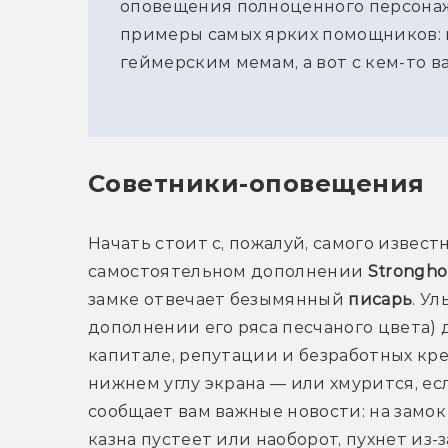
оповещения полноценного персонажа
примеры самых ярких помощников: к
геймерским мемам, а вот с кем-то в
Советники-оповещения
Начать стоит с, пожалуй, самого извест
самостоятельном дополнении 
Strongho
замке отвечает безымянный 
писарь
. У
дополнении его ряса песчаного цвета) 
капитале, репутации и безработных крес
нижнем углу экрана — или хмурится, есл
сообщает вам важные новости: на замок
казна пустеет или наоборот, пухнет из-