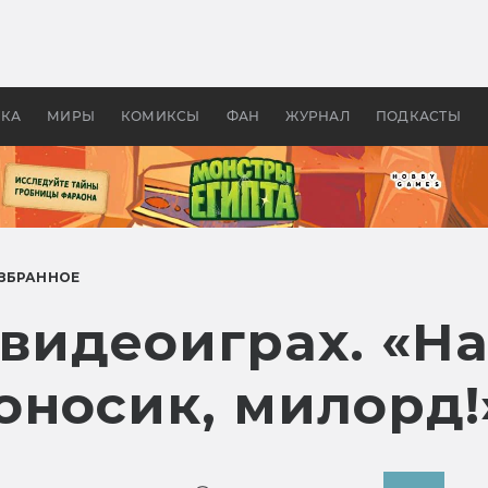
 фильмы смотреть в
Как создавались «Страшил
те 2026? В мире —
фильм, без которого не б
липсис, в России —
бы «Властелина колец»
ие комедии
УКА
МИРЫ
КОМИКСЫ
ФАН
ЖУРНАЛ
ПОДКАСТЫ
ЗБРАННОЕ
 видеоиграх. «Н
оносик, милорд!