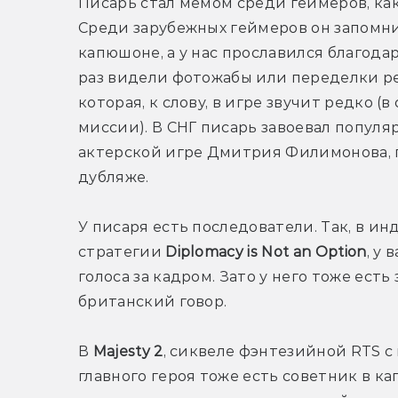
Писарь стал мемом среди геймеров, как н
Среди зарубежных геймеров он запомнил
капюшоне, а у нас прославился благодар
раз видели фотожабы или переделки ре
которая, к слову, в игре звучит редко (
миссии). В СНГ писарь завоевал популя
актерской игре Дмитрия Филимонова, п
дубляже.
У писаря есть последователи. Так, в ин
стратегии 
Diplomacy is Not an Option
, у 
голоса за кадром. Зато у него тоже ест
британский говор.
В 
Majesty 2
, сиквеле фэнтезийной RTS с
главного героя тоже есть советник в к