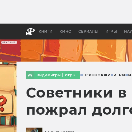
Какие
авгус
апока
детск
КНИГИ
КИНО
СЕРИАЛЫ
ИГРЫ
НА
РЕКЛАМА
Видеоигры
|
Игры
#
ПЕРСОНАЖИ
#
ИГРЫ
#
И
Советники в
пожрал долг
Даниил Кортез