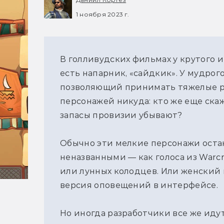
1 ноября 2023 г.
В голливудских фильмах у крутого и
есть напарник, «сайдкик». У мудрог
позволяющий принимать тяжелые ре
персонажей никуда: кто же еще скажет
запасы провизии убывают?
Обычно эти мелкие персонажи оста
неназванными — как голоса из Warcr
или лунных колодцев. Или женский г
версия оповещений в интерфейсе.
Но иногда разработчики все же иду