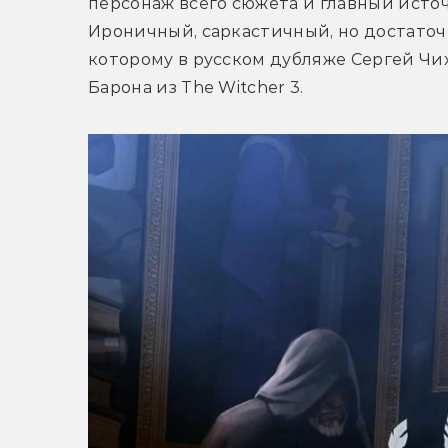
персонаж всего сюжета и главный исто
Ироничный, саркастичный, но достаточ
которому в русском дубляже Сергей Чиха
Барона из The Witcher 3.