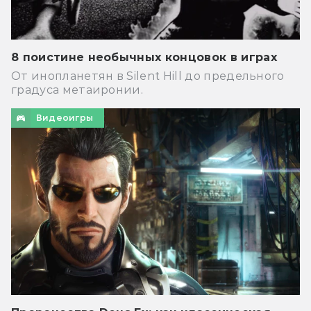
8 поистине необычных концовок в играх
От инопланетян в Silent Hill до предельного
градуса метаиронии.
Видеоигры