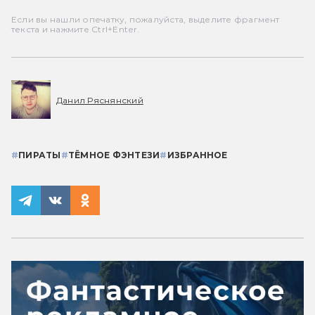
Если вы нашли опечатку, пожалуйста, выделите фрагмент
текста и нажмите Ctrl+Enter.
Данил Ряснянский
#
ПИРАТЫ
#
ТЁМНОЕ ФЭНТЕЗИ
#
ИЗБРАННОЕ