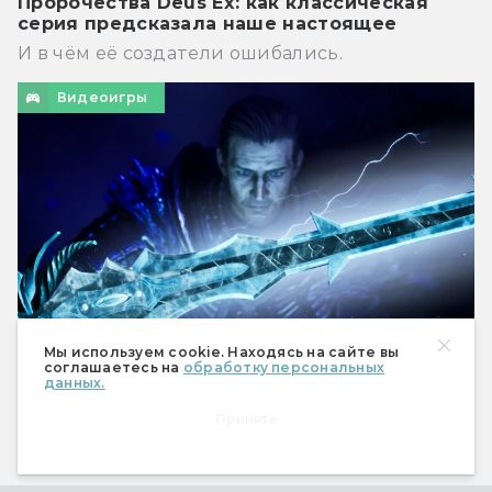
Пророчества Deus Ex: как классическая
серия предсказала наше настоящее
И в чём её создатели ошибались.
Видеоигры
Мы используем cookie. Находясь на сайте вы
соглашаетесь на
обработку персональных
данных.
Обзор Gothic Remake. Та ли это самая
Принять
«Готика», которую мы любили?
Разбираемся, насколько удался ремейк.