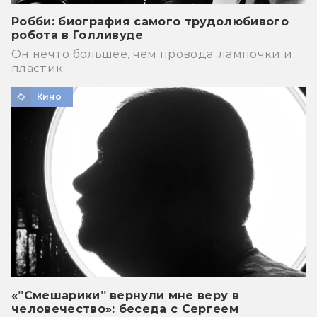
Робби: биография самого трудолюбивого
робота в Голливуде
Он нечто большее, чем провода, лампочки и
пластик.
Кино
«”Смешарики” вернули мне веру в
человечество»: беседа с Сергеем