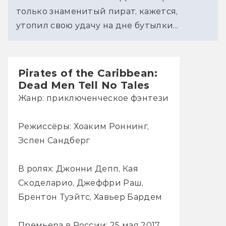
только знаменитый пират, кажется,
утопил свою удачу на дне бутылки...
Pirates of the Caribbean:
Dead Men Tell No Tales
Жанр: приключенческое фэнтези
Режиссёры: Хоаким Роннинг,
Эспен Сандберг
В ролях: Джонни Депп, Кая
Скоделарио, Джеффри Раш,
Брентон Туэйтс, Хавьер Бардем
Премьера в России: 25 мая 2017