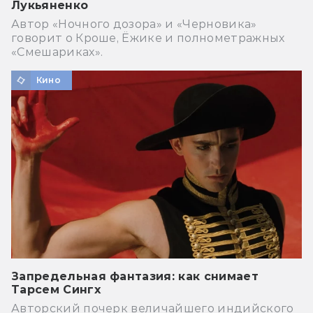
Лукьяненко
Автор «Ночного дозора» и «Черновика»
говорит о Кроше, Ёжике и полнометражных
«Смешариках».
Кино
Запредельная фантазия: как снимает
Тарсем Сингх
Авторский почерк величайшего индийского