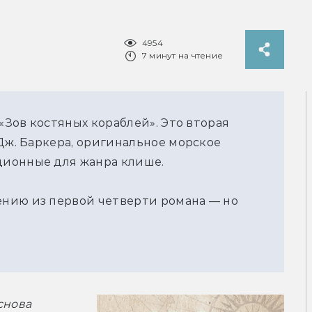
4954
7 минут на чтение
 «Зов костяных кораблей». Это вторая
Дж. Баркера, оригинальное морское
ионные для жанра клише.
нию из первой четверти романа — но
нова 