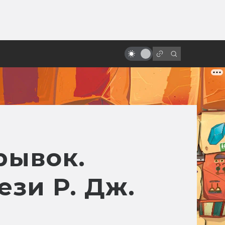
от
«Пятый элемент»: от безумной
идеи к безумному фильму
рывок.
зи Р. Дж.