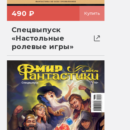
490 ₽
Купить
Спецвыпуск
«Настольные
ролевые игры»