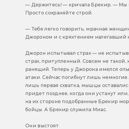
— Держитесь! — кричала Брекир. — Мы н
Просто сохраняйте строй.
— Тебе легко говорить, мрачная женщи
Джороном и с кряхтением налегавший н
Джорон испытывал страх — не испытыва
страх, притупленный. Совсем не такой, 
ранящий. Теперь у Джорона имелся опыт.
атаки. Сейчас погибнут лишь немногие. 
лишь первая схватка, мышцы оставались
придет позднее, когда они устанут или, 
на их стороне подобранные Брекир морс
бойцы. А Брекир служила Миас.
Они выстоят.