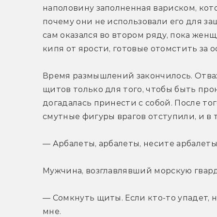
наполовину заполненная вариском, кото
почему они не использовали его для защ
сам оказался во втором ряду, пока жен
кипя от ярости, готовые отомстить за 
Время размышлений закончилось. Отваж
щитов только для того, чтобы быть пр
догадалась принести с собой. После того
смутные фигуры врагов отступили, и в 
— Арбалеты, арбалеты, несите арбалеты
Мужчина, возглавлявший морскую гвард
— Сомкнуть щиты. Если кто-то упадет, н
мне.