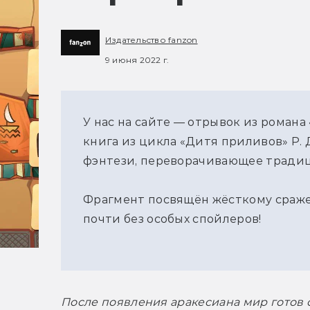
Издательство fanzon
9 июня 2022 г.
У нас на сайте — отрывок из романа
книга из цикла «Дитя приливов» Р. 
фэнтези, переворачивающее традиц
Фрагмент посвящён жёсткому сраже
почти без особых спойлеров!
После появления аракесиана мир готов с