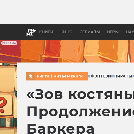
Как с
фильм
бы «В
КНИГИ
КИНО
СЕРИАЛЫ
ИГРЫ
НА
РЕКЛАМА
Книги
|
Читаем книги
#
ФЭНТЕЗИ
#
ПИРАТЫ
«Зов костяны
Продолжение
Баркера