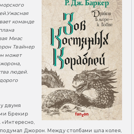
морского 
ей.
Ужасная 
ает команде 
плана 
ая Миас 
рон Твайнер 
н может 
жорона, 
ва людей. 
дорого 
у двумя 
ми Брекир 
 «Интересно, 
 подумал Джорон. Между столбами шла колея, 