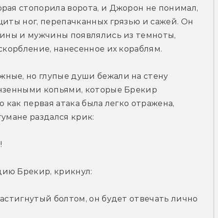
рая стопорила ворота, и Джорон не понимал, 
иты ног, перепачканных грязью и сажей. Он 
щины и мужчины появлялись из темноты, 
оскорбление, нанесенное их кораблям.
ные, но глупые души бежали на стену 
онзенными копьями, которые Брекир 
 как первая атака была легко отражена, 
тумане раздался крик:
!
ию Брекир, крикнул:
астигнутый болтом, он будет отвечать лично 