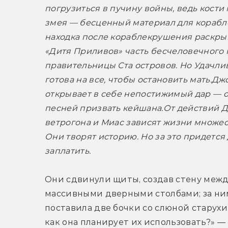
погрузиться в пучину войны, ведь кости 
змея — бесценный материал для корабл
находка после кораблекрушения раскрыв
«Дитя Приливов» часть бесчеловечного 
правительницы Ста островов. Но Удачлив
готова на все, чтобы остановить мать.
Джо
открывает в себе непостижимый дар — о
песней призвать кейшана.
От действий Д
ветрогона и Миас зависят жизни множест
Они творят историю. Но за это придется 
заплатить.
Они сдвинули щиты, создав стену межд
массивными дверными столбами; за ни
поставила две бочки со слюной старухи.
как она планирует их использовать?» —