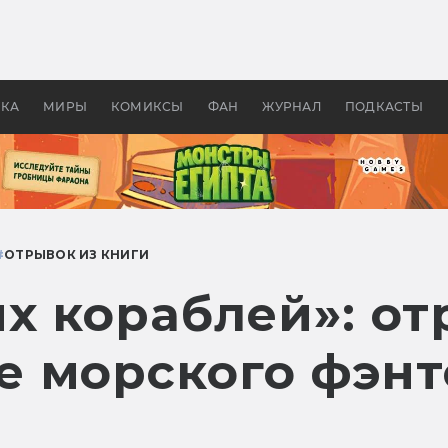
оздавались «Страшилы»:
«Одиссея» Нолана: что эт
, без которого не было
фильм сделал с Гомером и
ластелина колец»
Древней Грецией
УКА
МИРЫ
КОМИКСЫ
ФАН
ЖУРНАЛ
ПОДКАСТЫ
#
ОТРЫВОК ИЗ КНИГИ
х кораблей»: от
 морского фэнте