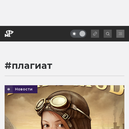
#
плагиат
Новости