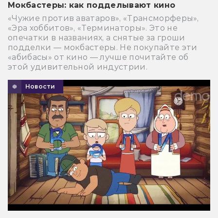
Мокбастеры: как подделывают кино
«Чужие против аватаров», «Трансморферы»,
«Эра хоббитов», «Терминаторы». Это не
опечатки в названиях, а снятые за гроши
подделки — мокбастеры. Не покупайте эти
«абибасы» от кино — лучше почитайте об
этой удивительной индустрии.
Новости