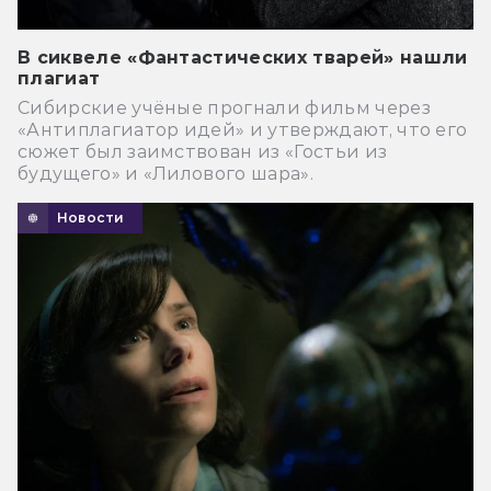
В сиквеле «Фантастических тварей» нашли
плагиат
Сибирские учёные прогнали фильм через
«Антиплагиатор идей» и утверждают, что его
сюжет был заимствован из «Гостьи из
будущего» и «Лилового шара».
Новости