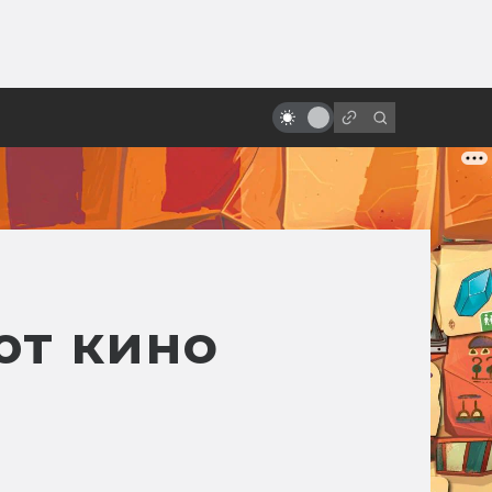
ы»:
ыло
Гигер и сотворение «Чужого»
ют кино