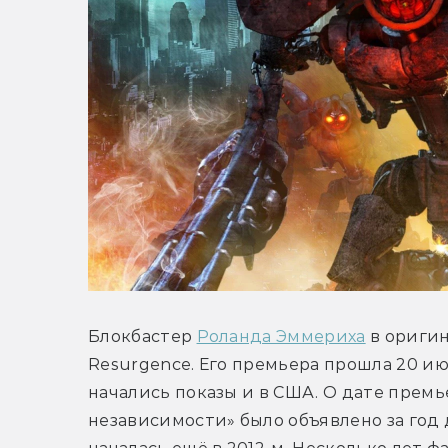
Блокбастер 
Роланда Эммериха
 в ориги
Resurgence. Его премьера прошла 20 июн
начались показы и в США. О дате премь
независимости» было объявлено за год д