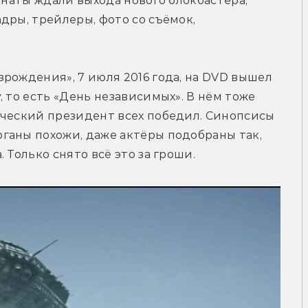
анаты ждали выхода нового блокбастера, 
дры, трейлеры, фото со съёмок, 
рождения», 7 июля 2016 года, на DVD вышел 
 то есть «День независимых». В нём тоже 
ический президент всех победил. Синопсисы 
ганы похожи, даже актёры подобраны так, 
 Только снято всё это за гроши.