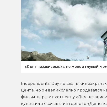
«День независимых»: не менее глупый, че
Independents’ Day не шёл в киноэкранах,
цента, но он великолепно продавался н
фильм-паразит «отъел» у «Дня независи
купив или скачав в интернете «День не