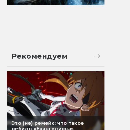
Рекомендуем
Это (не) ремейк: что такое
ребилд «Евангелиона»