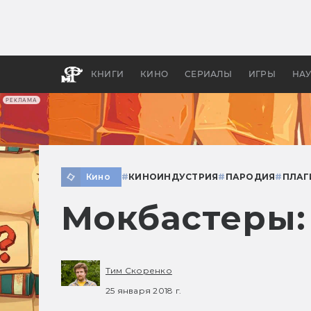
Какие
авгус
апока
детск
КНИГИ
КИНО
СЕРИАЛЫ
ИГРЫ
НА
РЕКЛАМА
Кино
#
КИНОИНДУСТРИЯ
#
ПАРОДИЯ
#
ПЛАГ
Мокбастеры:
Тим Скоренко
25 января 2018 г.