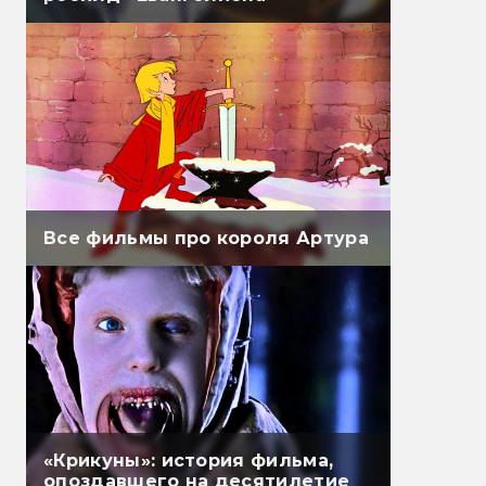
Все фильмы про короля Артура
«Крикуны»: история фильма,
опоздавшего на десятилетие