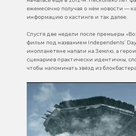
началась ещё в 2012-м. Несколько лет ф
ежемесячно получая о нём новости — ка
информацию о кастинге и так далее.
Спустя две недели после премьеры «Воз
фильм под названием Independents’ Day,
инопланетяне напали на Землю, а геро
сценариев практически идентичны, сло
чтобы напоминать звёзд из блокбастера.