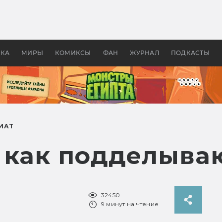
 фильмы смотреть в
Как создавались «Страшил
те 2026? В мире —
фильм, без которого не б
липсис, в России —
бы «Властелина колец»
ие комедии
УКА
МИРЫ
КОМИКСЫ
ФАН
ЖУРНАЛ
ПОДКАСТЫ
ИАТ
 как подделыва
32450
9 минут на чтение