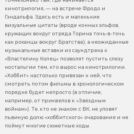
точнёхонько там, где начинается 
кинотрилогия, — на встрече Фродо и 
Гэндальфа. Здесь есть и маленькие 
визуальные цитаты (вроде конных эльфов, 
кружащих вокруг отряда Торина точь-в-точь 
как роханцы вокруг Братства), а неожиданные 
музыкальные вставки из саундтрека к 
«Властелину Колец» позволят пустить слезу 
ностальгии тем, кто вырос на кинотрилогии. 
«Хоббит» настолько привязан к ней, что 
смотреть потом фильмы в хронологическом 
порядке будет непросто (в отличие, 
например, от приквелов к «Звёздным 
войнам»). Те, кто не знаком с ВК, не уловят 
львиную долю «хоббитского» очарования и не 
поймут многие сюжетные ходы.