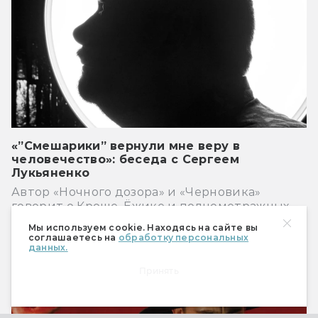
«”Смешарики” вернули мне веру в
человечество»: беседа с Сергеем
Лукьяненко
Автор «Ночного дозора» и «Черновика»
говорит о Кроше, Ёжике и полнометражных
«Смешариках».
Мы используем cookie. Находясь на сайте вы
соглашаетесь на
обработку персональных
данных.
Кино
Принять