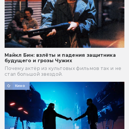
Майкл Бин: взлёты и падения защитника
будущего и грозы Чужих
Почему актёр из культовых фильмов так и не
стал большой звездой.
Кино