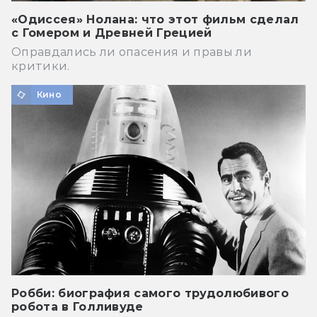
«Одиссея» Нолана: что этот фильм сделал
с Гомером и Древней Грецией
Оправдались ли опасения и правы ли
критики.
Кино
Робби: биография самого трудолюбивого
робота в Голливуде