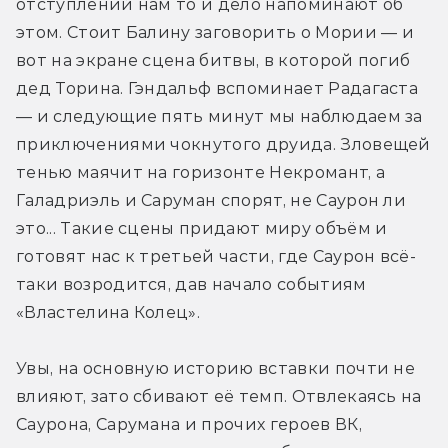
отступлений нам то и дело напоминают об 
этом. Стоит Балину заговорить о Мории — и 
вот на экране сцена битвы, в которой погиб 
дед Торина. Гэндальф вспоминает Радагаста 
— и следующие пять минут мы наблюдаем за 
приключениями чокнутого друида. Зловещей 
тенью маячит на горизонте Некромант, а 
Галадриэль и Саруман спорят, не Саурон ли 
это... Такие сцены придают миру объём и 
готовят нас к третьей части, где Саурон всё-
таки возродится, дав начало событиям 
«Властелина Колец».
Увы, на основную историю вставки почти не 
влияют, зато сбивают её темп. Отвлекаясь на 
Саурона, Сарумана и прочих героев ВК, 