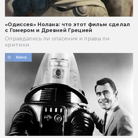
«Одиссея» Нолана: что этот фильм сделал
с Гомером и Древней Грецией
Оправдались ли опасения и правы ли
критики.
Кино