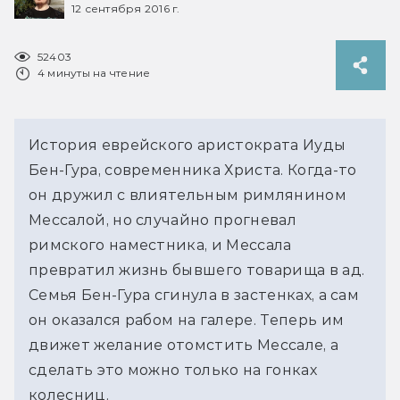
12 сентября 2016 г.
52403
4 минуты на чтение
История еврейского аристократа Иуды
Бен-Гура, современника Христа. Когда-то
он дружил с влиятельным римлянином
Мессалой, но случайно прогневал
римского наместника, и Мессала
превратил жизнь бывшего товарища в ад.
Семья Бен-Гура сгинула в застенках, а сам
он оказался рабом на галере. Теперь им
движет желание отомстить Мессале, а
сделать это можно только на гонках
колесниц.