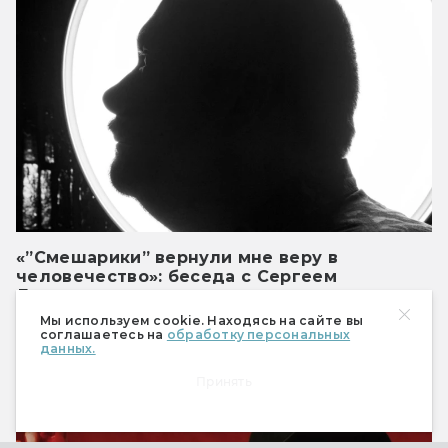
«”Смешарики” вернули мне веру в
человечество»: беседа с Сергеем
Лукьяненко
Автор «Ночного дозора» и «Черновика»
Мы используем cookie. Находясь на сайте вы
соглашаетесь на
обработку персональных
говорит о Кроше, Ёжике и полнометражных
данных.
«Смешариках».
Принять
Кино