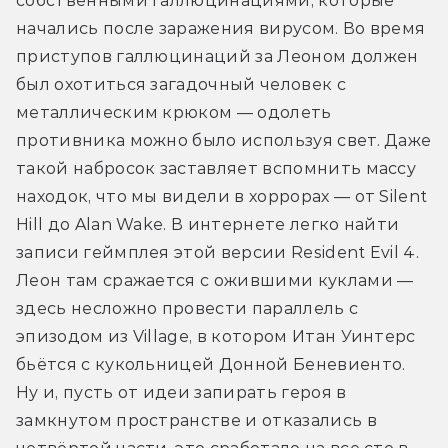
собственными галлюцинациями, которые 
начались после заражения вирусом. Во время 
приступов галлюцинаций за Леоном должен 
был охотиться загадочный человек с 
металлическим крюком — одолеть 
противника можно было используя свет. Даже 
такой набросок заставляет вспомнить массу 
находок, что мы видели в хоррорах — от Silent 
Hill до Alan Wake. В интернете легко найти 
записи геймплея этой версии Resident Evil 4. 
Леон там сражается с ожившими куклами — 
здесь несложно провести параллель с 
эпизодом из Village, в котором Итан Уинтерс 
бьётся с кукольницей Донной Беневиенто. 
Ну и, пусть от идеи запирать героя в 
замкнутом пространстве и отказались в 