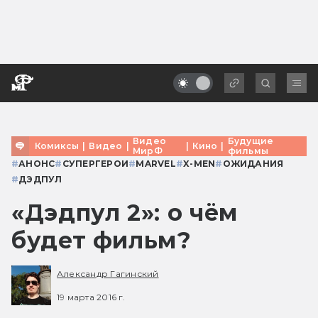
Видео
Будущие
Комиксы
|
Видео
|
|
Кино
|
МирФ
фильмы
#
АНОНС
#
СУПЕРГЕРОИ
#
MARVEL
#
X-MEN
#
ОЖИДАНИЯ
#
ДЭДПУЛ
«Дэдпул 2»: о чём
будет фильм?
Александр Гагинский
19 марта 2016 г.