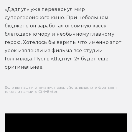
«Дэдпул» уже перевернул мир 
супергеройского кино. При небольшом 
бюджете он заработал огромную кассу 
благодаря юмору и необычному главному 
герою. Хотелось бы верить, что именно этот 
урок извлекли из фильма все студии 
Голливуда. Пусть «Дэдпул 2» будет ещё 
оригинальнее.
Если вы нашли опечатку, пожалуйста, выделите фрагмент
текста и нажмите Ctrl+Enter.