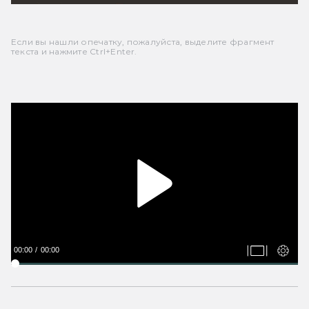
Если вы нашли опечатку, пожалуйста, выделите фрагмент
текста и нажмите Ctrl+Enter.
00:00
00:00