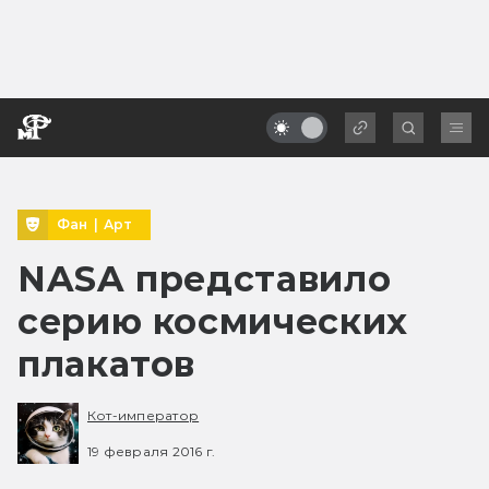
Фан
|
Арт
NASA представило
серию космических
плакатов
Кот-император
19 февраля 2016 г.