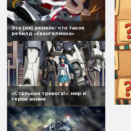
Это (не) ремейк: что такое
ребилд «Евангелиона»
«Стальная тревога!»: мир и
герои аниме