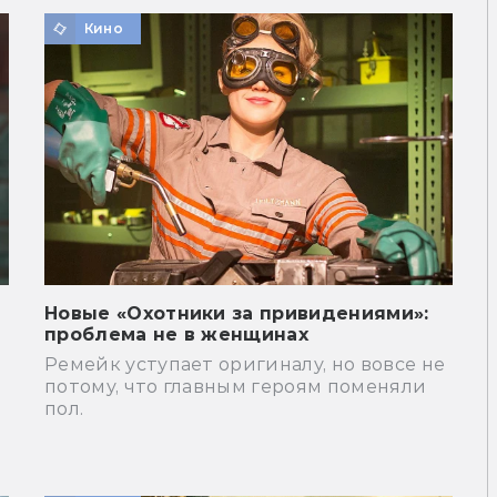
Кино
Новые «Охотники за привидениями»:
проблема не в женщинах
Ремейк уступает оригиналу, но вовсе не
потому, что главным героям поменяли
пол.