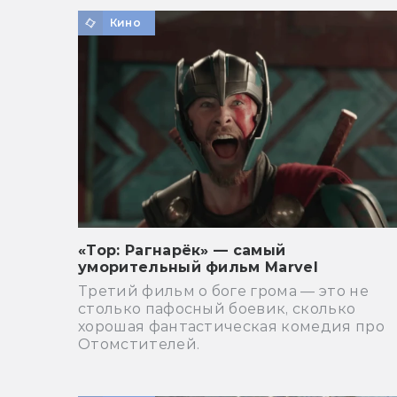
Кино
«Тор: Рагнарёк» — самый
уморительный фильм Marvel
Третий фильм о боге грома — это не
столько пафосный боевик, сколько
хорошая фантастическая комедия про
Отомстителей.