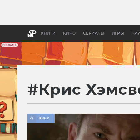
Какие
авгус
апока
детск
КНИГИ
КИНО
СЕРИАЛЫ
ИГРЫ
НА
РЕКЛАМА
#
Крис Хэмсв
Кино