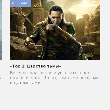
Кино
«Тор 2: Царство тьмы»
Весёлое, красочное и увлекательное
е
приключение с Локи, тёмными эльфами
и лучемётами.