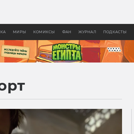
 фильмы смотреть в
Как создавались «Страшил
те 2026? В мире —
фильм, без которого не б
липсис, в России —
бы «Властелина колец»
ие комедии
УКА
МИРЫ
КОМИКСЫ
ФАН
ЖУРНАЛ
ПОДКАСТЫ
орт