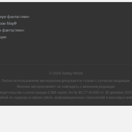
ире фантастики»
ором МирФ
а фантастики»
ции
© 2026 Hobby World
Любое использование материалов допускается только с согласия редакции.
Мнение авторов может не совпадать с мнением редакции.
видетельство о регистрации СМИ серия Эл № ФС77-82485 от 30 декабря 2021 
жбой по надзору в сфере связи, информационных технологий и массовых ком