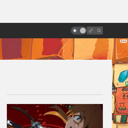
ы»:
ыло
«Вспомнить всё» Верховена:
трудная история создания