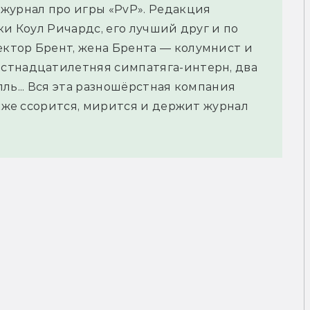
журнал про игры «PvP». Редакция
ки Коул Ричардс, его лучший друг и по
ктор Брент, жена Брента — колумнист и
стнадцатилетняя симпатяга-интерн, два
ль... Вся эта разношёрстная компания
акже ссорится, мирится и держит журнал