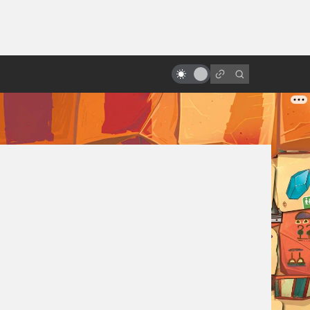
ы»:
ыло
«Оно»: отличия и тайные связи
книги и фильма