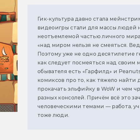
Гик-культура давно стала мейнстрим
видеоигры стали для массы людей 
неотъемлемой частью личного мира.
«над миром нельзя не смеяться. Вед
Поэтому уже не одно десятилетие 
как следует посмеяться над своим м
обывателя есть «Гарфилд» и Peanut
комиксов про то, как тяжело найти 
прокачать эльфийку в WoW и чем ч
разных консолей. Причём всё это з
человеческими темами — работа, учё
тоже люди.