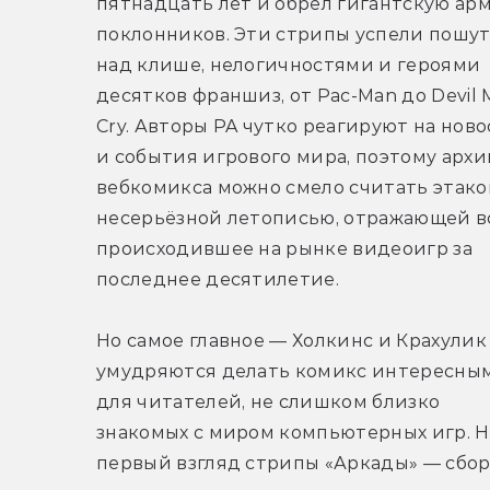
пятнадцать лет и обрёл гигантскую арм
поклонников. Эти стрипы успели пошут
над клише, нелогичностями и героями 
десятков франшиз, от Pac-Man до Devil M
Cry. Авторы PA чутко реагируют на ново
и события игрового мира, поэтому архив
вебкомикса можно смело считать этако
несерьёзной летописью, отражающей вс
происходившее на рынке видеоигр за 
последнее десятилетие.
Но самое главное — Холкинс и Крахулик 
умудряются делать комикс интересным
для читателей, не слишком близко 
знакомых с миром компьютерных игр. На
первый взгляд стрипы «Аркады» — сбор