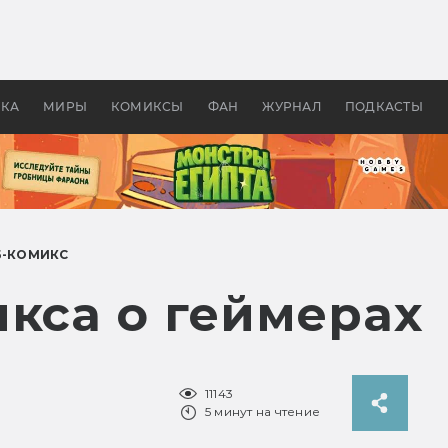
 фильмы смотреть в
Как создавались «Страшил
те 2026? В мире —
фильм, без которого не б
липсис, в России —
бы «Властелина колец»
ие комедии
УКА
МИРЫ
КОМИКСЫ
ФАН
ЖУРНАЛ
ПОДКАСТЫ
Б-КОМИКС
икса о геймерах
11143
5 минут на чтение