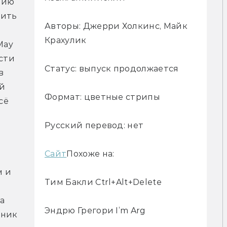
ию 
ить 
Авторы: Джерри Холкинс, Майк
Крахулик
ay 
сти 
Статус: выпуск продолжается
 
й 
Формат: цветные стрипы
ё 
Русский перевод: нет
Сайт
Похоже на:
 и 
Тим Бакли Ctrl+Alt+Delete
 
Эндрю Грегори I’m Arg
ник 