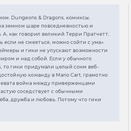
ом. Dungeons & Dragons, комиксы,
на земном шаре повседневностью и
 А, как говорил великий Терри Пратчетт,
ь если не смеяться, можно сойти с ума».
геймеры и гики не упускают возможности
иром и над собой. Если у обычного
s, то гики придумали целый сонм веб-
достойную команду в Mario Cart, грамотно
ревата война между приверженцами
ачастую соседствует с обычными
ба, дружба и любовь. Потому что гики