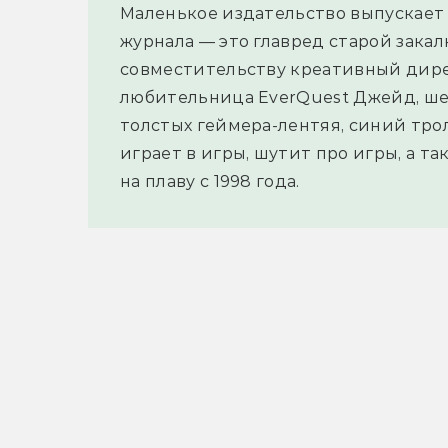
Маленькое издательство выпускает 
журнала — это главред старой закал
совместительству креативный дире
любительница EverQuest Джейд, ше
толстых геймера-лентяя, синий трол
играет в игры, шутит про игры, а т
на плаву с 1998 года.