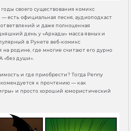
 годы своего существования комикс 
— есть официальная песня, аудиоподкаст 
 ответвлений и даже полноценная 
дняшний день у «Аркады» масса явных и 
улярный в Рунете веб-комикс 
я на родине, где многие считают его дурно 
 «без души».
оимость и где приобрести? Тогда Penny 
екомендуется к прочтению — как 
игры» и просто хороший юмористический 