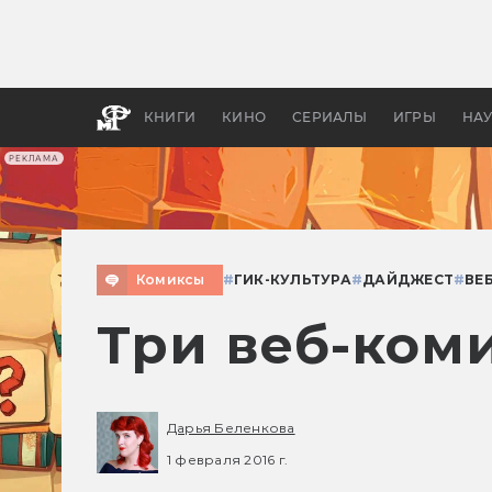
Какие
авгус
апока
детск
КНИГИ
КИНО
СЕРИАЛЫ
ИГРЫ
НА
РЕКЛАМА
Комиксы
#
ГИК-КУЛЬТУРА
#
ДАЙДЖЕСТ
#
ВЕ
Три веб-ком
Дарья Беленкова
1 февраля 2016 г.