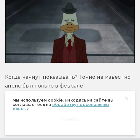
Когда начнут показывать? Точно не известно, 
анонс был только в феврале
Мы используем cookie. Находясь на сайте вы
Киновселенная: Marvel
соглашаетесь на
обработку персональных
данных.
Принять
Сколько запланировано: четыре мультсериала 
и кроссовер