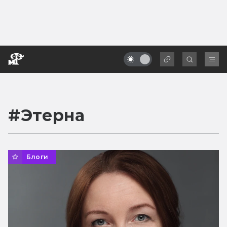
#
Этерна
Блоги