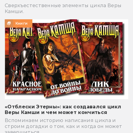
Сверхъестественные элементы цикла Веры
Камши.
Книги
«Отблески Этерны»: как создавался цикл
Веры Камши и чем может кончиться
Вспоминаем историю написания цикла и
строим догадки о том, как и когда он может
завершиться.