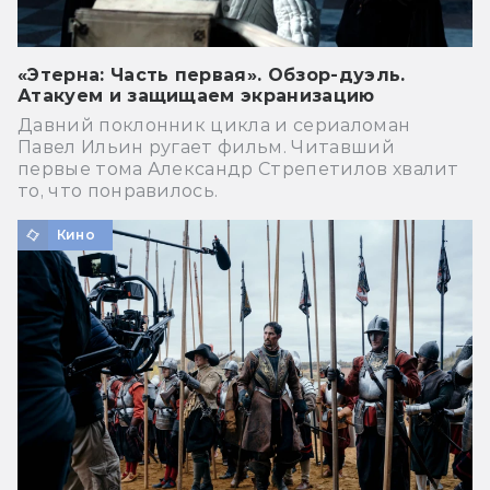
«Этерна: Часть первая». Обзор-дуэль.
Атакуем и защищаем экранизацию
Давний поклонник цикла и сериаломан
Павел Ильин ругает фильм. Читавший
первые тома Александр Стрепетилов хвалит
то, что понравилось.
Кино