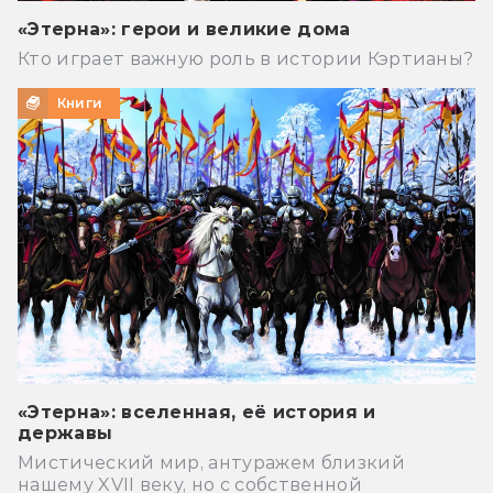
«Этерна»: герои и великие дома
Кто играет важную роль в истории Кэртианы?
Книги
«Этерна»: вселенная, её история и
державы
Мистический мир, антуражем близкий
нашему XVII веку, но с собственной