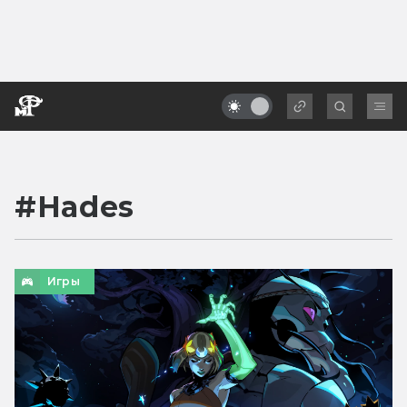
#
Hades
Игры