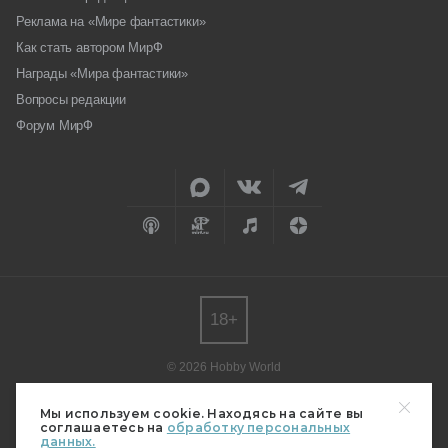
Реклама на «Мире фантастики»
Как стать автором МирФ
Награды «Мира фантастики»
Вопросы редакции
Форум МирФ
18+
© 2026 Hobby World
Любое использование материалов допускается только с согласия
редакции.
Мы используем cookie. Находясь на сайте вы
соглашаетесь на
обработку персональных
Мнение авторов может не совпадать с мнением редакции.
данных.