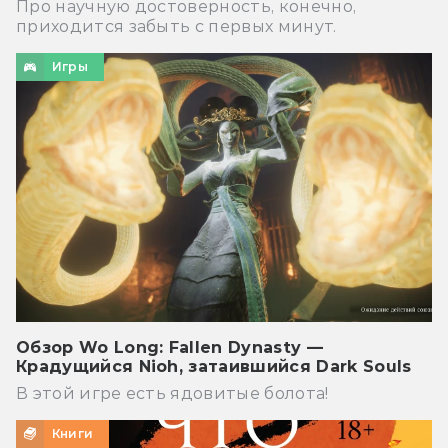
Про научную достоверность, конечно,
приходится забыть с первых минут.
Игры
Обзор Wo Long: Fallen Dynasty —
Крадущийся Nioh, затаившийся Dark Souls
В этой игре есть ядовитые болота!
Книги