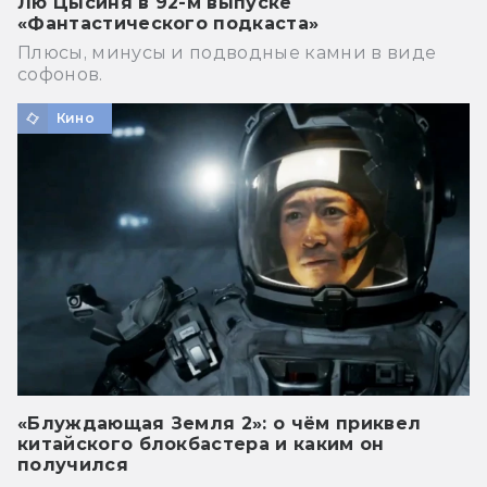
Лю Цысиня в 92-м выпуске
«Фантастического подкаста»
Плюсы, минусы и подводные камни в виде
софонов.
Кино
«Блуждающая Земля 2»: о чём приквел
китайского блокбастера и каким он
получился