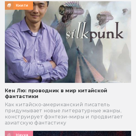
Книги
Кен Лю: проводник в мир китайской
фантастики
Как китайско-американский писатель
придумывает новые литературные жанры,
конструирует фэнтези-миры и продвигает
азиатскую фантастику
Наука