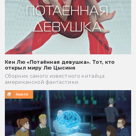
Кен Лю «Потаённая девушка». Тот, кто
открыл миру Лю Цысиня
Сборник самого известного китайца
американской фантастики.
Книги