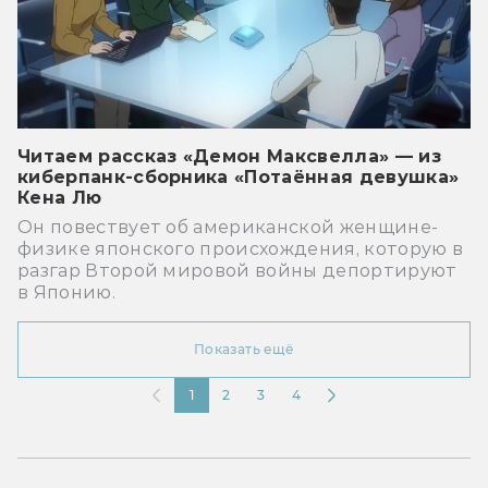
Читаем рассказ «Демон Максвелла» — из
киберпанк-сборника «Потаённая девушка»
Кена Лю
Он повествует об американской женщине-
физике японского происхождения, которую в
разгар Второй мировой войны депортируют
в Японию.
Показать ещё
1
2
3
4