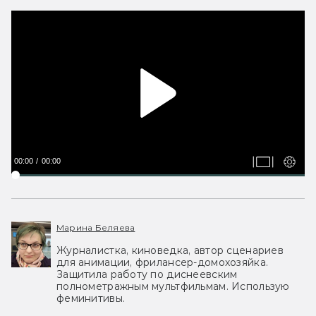
00:00
00:00
Марина Беляева
Журналистка, киноведка, автор сценариев
для анимации, фрилансер-домохозяйка.
Защитила работу по диснеевским
полнометражным мультфильмам. Использую
феминитивы.