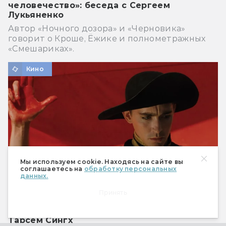
человечество»: беседа с Сергеем
Лукьяненко
Автор «Ночного дозора» и «Черновика»
говорит о Кроше, Ёжике и полнометражных
«Смешариках».
Кино
Мы используем cookie. Находясь на сайте вы
соглашаетесь на
обработку персональных
данных.
Принять
Запредельная фантазия: как снимает
Тарсем Сингх