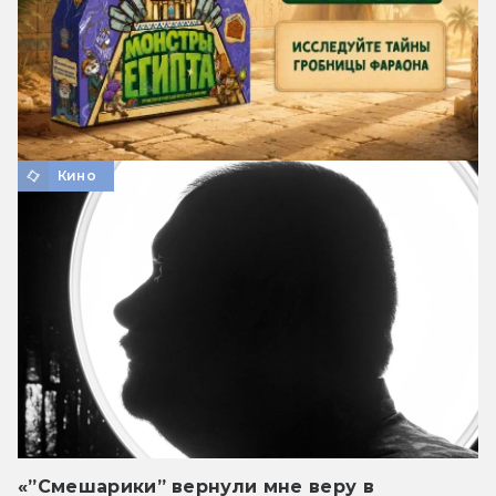
Кино
«”Смешарики” вернули мне веру в