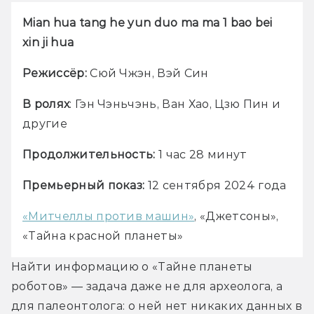
Mian hua tang he yun duo ma ma 1 bao bei 
xin ji hua
Режиссёр:
 Сюй Чжэн, Вэй Син
В ролях
: Гэн Чэньчэнь, Ван Хао, Цзю Пин и 
другие
Продолжительность:
 1 час 28 минут
Премьерный показ:
 12 сентября 2024 года
«Митчеллы против машин»
, «Джетсоны», 
«Тайна красной планеты»
Найти информацию о «Тайне планеты 
роботов» — задача даже не для археолога, а 
для палеонтолога: о ней нет никаких данных в 