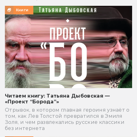
Книги
Читаем книгу: Татьяна Дыбовская —
«Проект “Борода”»
Отрывок, в котором главная героиня узнаёт о
том, как Лев Толстой превратился в Эмиля
Золя, и чем развлекались русские классики
без интернета