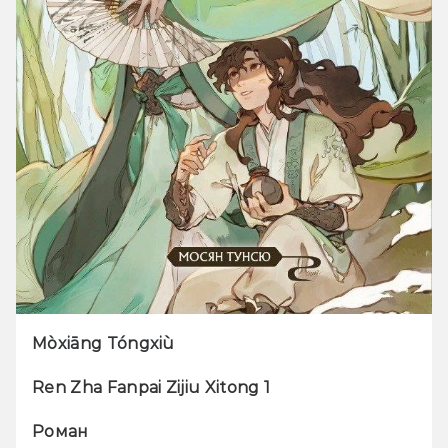
Mòxiāng Tóngxiù
Ren Zha Fanpai Zijiu Xitong 1 
Роман