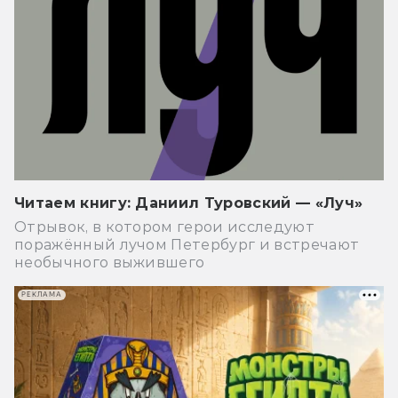
Читаем книгу: Даниил Туровский — «Луч»
Отрывок, в котором герои исследуют
поражённый лучом Петербург и встречают
необычного выжившего
РЕКЛАМА