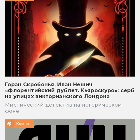
Горан Скробонья, Иван Нешич
«Флорентийский дублет. Кьяроскуро»: серб
на улицах викторианского Лондона
Мистический детектив на историческом
фоне
Книги