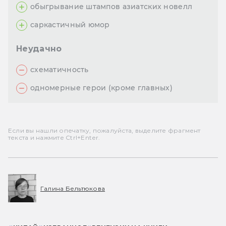
обыгрывание штампов азиатских новелл
саркастичный юмор
Неудачно
схематичность
одномерные герои (кроме главных)
Если вы нашли опечатку, пожалуйста, выделите фрагмент
текста и нажмите Ctrl+Enter.
Галина Бельтюкова