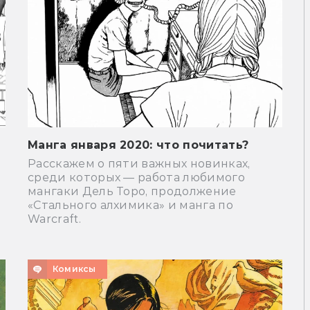
Манга января 2020: что почитать?
Расскажем о пяти важных новинках,
среди которых — работа любимого
мангаки Дель Торо, продолжение
«Стального алхимика» и манга по
Warcraft.
Комиксы