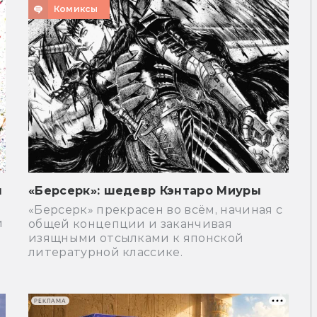
Комиксы
я
«Берсерк»: шедевр Кэнтаро Миуры
«Берсерк» прекрасен во всём, начиная с
й
общей концепции и заканчивая
изящными отсылками к японской
литературной классике.
РЕКЛАМА