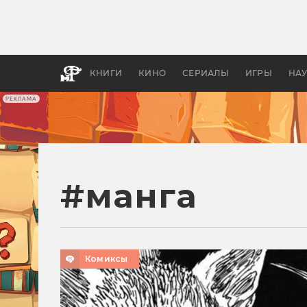
Как с
фильм
бы «В
КНИГИ
КИНО
СЕРИАЛЫ
ИГРЫ
НА
РЕКЛАМА
#
манга
Комиксы