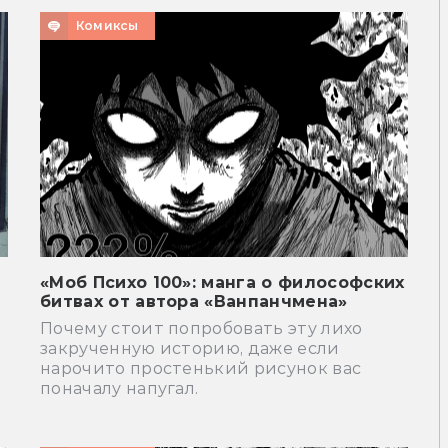
Комиксы
«Моб Психо 100»: манга о философских
битвах от автора «Ванпанчмена»
Почему стоит попробовать эту лихо
закрученную историю, даже если
нарочито простенький рисунок вас
поначалу напугал.