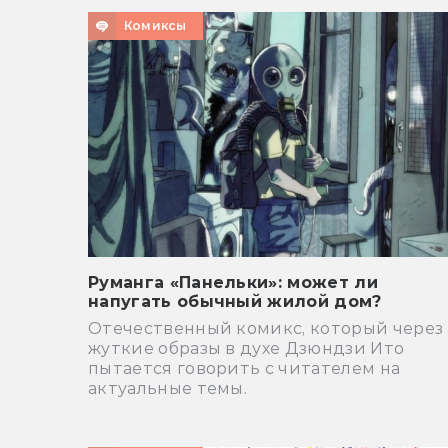
Комиксы
Руманга «Панельки»: может ли
напугать обычный жилой дом?
Отечественный комикс, который через
жуткие образы в духе Дзюндзи Ито
пытается говорить с читателем на
актуальные темы.