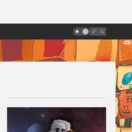
от
Джосс Уидон, создатель
«Светлячка» и «Мстителей»