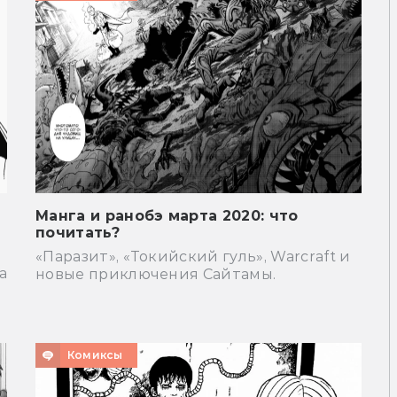
Манга и ранобэ марта 2020: что
почитать?
«Паразит», «Токийский гуль», Warcraft и
а
новые приключения Сайтамы.
Комиксы