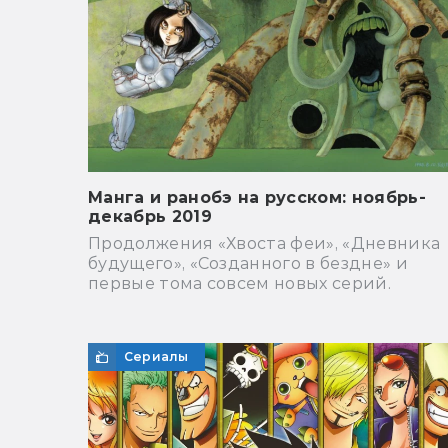
Манга и ранобэ на русском: ноябрь-
декабрь 2019
Продолжения «Хвоста феи», «Дневника
будущего», «Созданного в бездне» и
первые тома совсем новых серий.
Сериалы