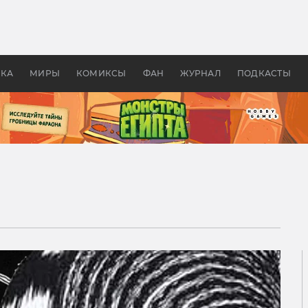
оздавались «Страшилы»:
«Одиссея» Нолана: что эт
, без которого не было
фильм сделал с Гомером и
ластелина колец»
Древней Грецией
УКА
МИРЫ
КОМИКСЫ
ФАН
ЖУРНАЛ
ПОДКАСТЫ