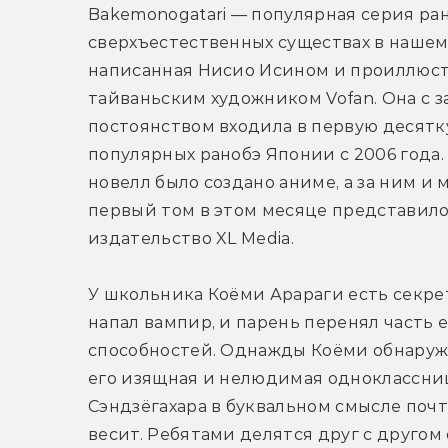
Bakemonogatari — популярная серия ран
сверхъестественных существах в нашем 
написанная Нисио Исином и проиллюст
тайваньским художником Vofan. Она с з
постоянством входила в первую десятку
популярных ранобэ Японии с 2006 года.
новелл было создано аниме, а за ним и м
первый том в этом месяце представило
издательство XL Media.
У школьника Коёми Арараги есть секрет:
напал вампир, и парень перенял часть е
способностей. Однажды Коёми обнаружи
его изящная и нелюдимая одноклассниц
Сэндзёгахара в буквальном смысле почт
весит. Ребятами делятся друг с другом 