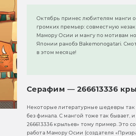
Октябрь принес любителям манги о
громких премьер: совместную незак
Мамору Осии и мангу по мотивам но
Японии ранобэ Bakemonogatari. Смо
в этом месяце!
Серафим — 266613336 кр
Некоторые литературные шедевры так и
без финала. С мангой тоже так бывает, 
266613336 крыльев» тому пример. Это со
работа Мамору Осии (создателя «Призра