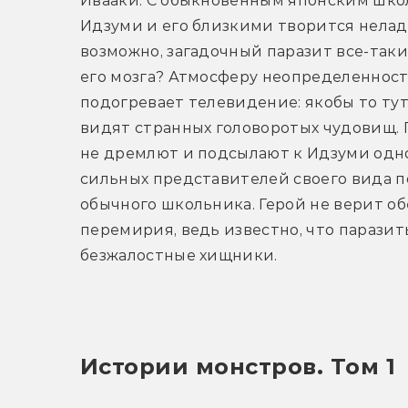
Ивааки. С обыкновенным японским шко
Идзуми и его близкими творится нелад
возможно, загадочный паразит все-таки
его мозга? Атмосферу неопределенности
подогревает телевидение: якобы то тут,
видят странных головоротых чудовищ. 
не дремлют и подсылают к Идзуми одно
сильных представителей своего вида п
обычного школьника. Герой не верит о
перемирия, ведь известно, что паразит
безжалостные хищники.
Истории монстров. Том 1