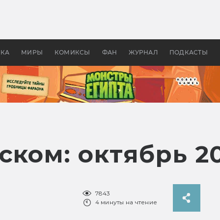
 фильмы смотреть в
Как создавались «Страшил
те 2026? В мире —
фильм, без которого не б
липсис, в России —
бы «Властелина колец»
ие комедии
УКА
МИРЫ
КОМИКСЫ
ФАН
ЖУРНАЛ
ПОДКАСТЫ
ском: октябрь 2
7843
4 минуты на чтение