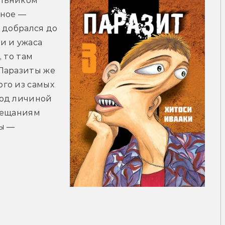
льником 
ное — 
 добрался до 
 и ужаса 
 то там 
Паразиты же 
го из самых 
од личиной 
бещаниям 
ы — 