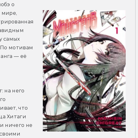
обэ о 
мире, 
рированная 
авидным 
 самых 
 По мотивам 
анга — её 
 
 на него 
го 
вает, что 
а Хитаги 
и ничего не 
своими 