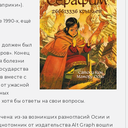
прики»). 
1990-х, ещё 
 должен был 
ров». Конец 
 болезни 
сударства 
в вместе с 
от ужасной 
ных 
хотя бы ответы на свои вопросы.
чена: из-за возникших разногласий Осии и 
днотомник от издательства Alt Graph вошли 