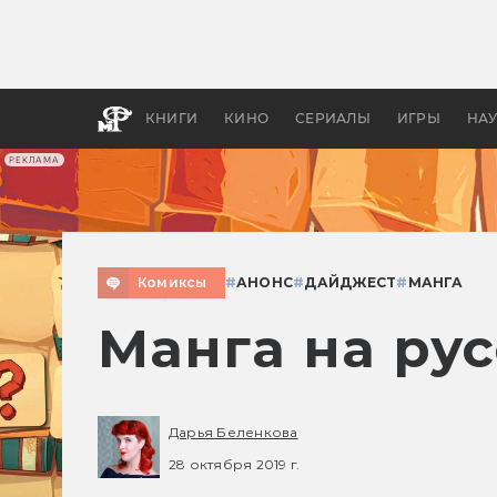
Какие
авгус
апока
детск
КНИГИ
КИНО
СЕРИАЛЫ
ИГРЫ
НА
РЕКЛАМА
Комиксы
#
АНОНС
#
ДАЙДЖЕСТ
#
МАНГА
Манга на рус
Дарья Беленкова
28 октября 2019 г.