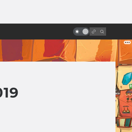
ы»:
12 оттенков тьмы. Самые
ыло
зловещие новогодние и
рождественские фильмы
019