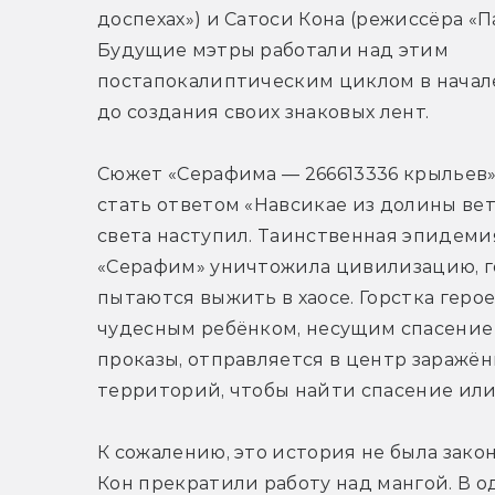
доспехах») и Сатоси Кона (режиссёра «Па
Будущие мэтры работали над этим 
постапокалиптическим циклом в начале 
до создания своих знаковых лент.
Сюжет «Серафима — 266613336 крыльев»
стать ответом «Навсикае из долины вет
света наступил. Таинственная эпидемия
«Серафим» уничтожила цивилизацию, го
пытаются выжить в хаосе. Горстка герое
чудесным ребёнком, несущим спасение 
проказы, отправляется в центр заражён
территорий, чтобы найти спасение или 
К сожалению, это история не была закон
Кон прекратили работу над мангой. В о