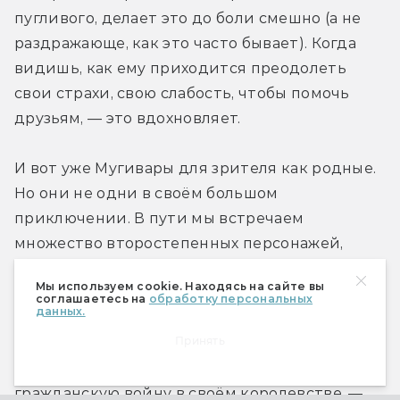
пугливого, делает это до боли смешно (а не 
раздражающе, как это часто бывает). Когда 
видишь, как ему приходится преодолеть 
свои страхи, свою слабость, чтобы помочь 
друзьям, — это вдохновляет.
И вот уже Мугивары для зрителя как родные. 
Но они не одни в своём большом 
приключении. В пути мы встречаем 
множество второстепенных персонажей, 
которым сопереживаем ничуть не меньше. 
Мы используем cookie. Находясь на сайте вы
Будь то кит, полсотни лет ждавший 
соглашаетесь на
обработку персональных
данных.
приютившую его команду, доктор, что 
Принять
пытается найти лекарство от всех болезней, 
или принцесса, желающая остановить 
гражданскую войну в своём королевстве, — 