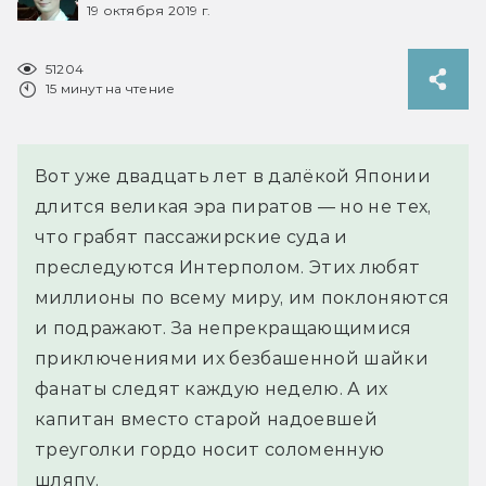
19 октября 2019 г.
51204
15 минут на чтение
Вот уже двадцать лет в далёкой Японии
длится великая эра пиратов — но не тех,
что грабят пассажирские суда и
преследуются Интерполом. Этих любят
миллионы по всему миру, им поклоняются
и подражают. За непрекращающимися
приключениями их безбашенной шайки
фанаты следят каждую неделю. А их
капитан вместо старой надоевшей
треуголки гордо носит соломенную
шляпу.