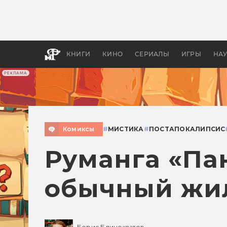
Как с
фильм
бы «В
КНИГИ
КИНО
СЕРИАЛЫ
ИГРЫ
НА
РЕКЛАМА
Комиксы
#
МИСТИКА
#
ПОСТАПОКАЛИПСИС
Руманга «Па
обычный жи
Борис Блинохватов