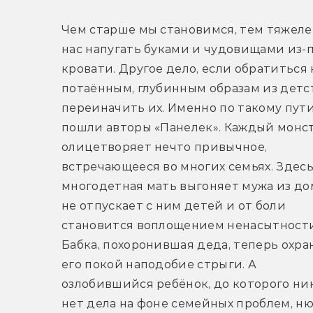
Чем старше мы становимся, тем тяжелее
нас напугать буками и чудовищами из-п
кровати. Другое дело, если обратиться к
потаённым, глубинным образам из детст
переиначить их. Именно по такому пути
пошли авторы «Панелек». Каждый монст
олицетворяет нечто привычное, 
встречающееся во многих семьях. Здесь
многодетная мать выгоняет мужа из дом
не отпускает с ним детей и от боли 
становится воплощением ненасытности.
Бабка, похоронившая деда, теперь охран
его покой наподобие стрыги. А 
озлобившийся ребёнок, до которого ник
нет дела на фоне семейных проблем, ню