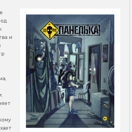
 
од 
 
ва и 
 
р 
 
а, 
 
яет 
ому 
хает 