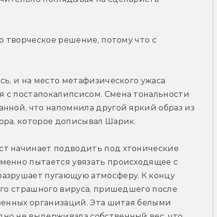
о творческое решение, потому что с 
сь, и на место метафизического ужаса 
 с постапокалипсисом. Смена тональности 
нной, что напомнила другой яркий образ из 
ора, которое дописывал Шарик. 
т начинает подводить под хтонические 
менно пытается увязать происходящее с 
азрушает пугающую атмосферу. К концу 
ого страшного вируса, пришедшего после 
венных организаций. Эта шитая белыми 
но не выдерживала собственный вес, что 