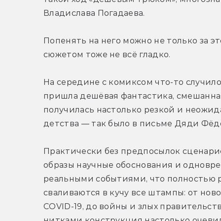
Владислава Погадаева.
Попенять на него можно не только за эт
сюжетом тоже не всё гладко. 
На середине с комиксом что-то случило
пришла дешёвая фантастика, смешанная
получилась настолько резкой и неожида
детства — так было в письме Дяди Фёд
Практически без предпосылок сценарис
образы научные обоснования и одновре
реальными событиями, что полностью р
сваливаются в кучу все штампы: от нов
COVID-19, до войны и злых правительст
нитками конструкция настолько очевид