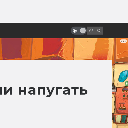
от
Фильмы на Хэллоуин: топ-10
ли напугать