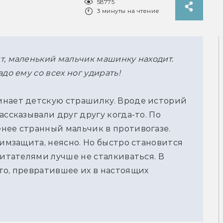
58775
3 минуты на чтение
т, маленький мальчик машинку находит.
до ему со всех ног удирать!
инает детскую страшилку. Вроде историй
ассказывали друг другу когда-то. По
нее странный мальчик в противогазе.
химзащита, неясно. Но быстро становится
битателями лучше не сталкиваться. В
то, превратившее их в настоящих