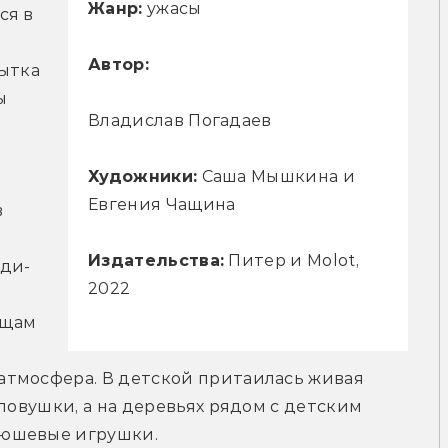
Жанр:
ужасы
я в 
Автор:
ытка 
 
Владислав Погадаев
Художники:
Саша Мышкина и
Евгения Чащина
 
Издательства:
Питер и Molot,
оди-
2022
щам 
тмосфера. В детской притаилась живая 
ловушки, а на деревьях рядом с детским 
юшевые игрушки. 