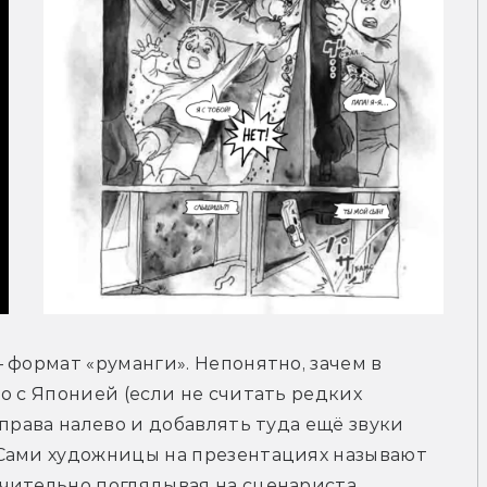
 формат «руманги». Непонятно, зачем в 
о с Японией (если не считать редких 
права налево и добавлять туда ещё звуки 
Сами художницы на презентациях называют 
чительно поглядывая на сценариста 