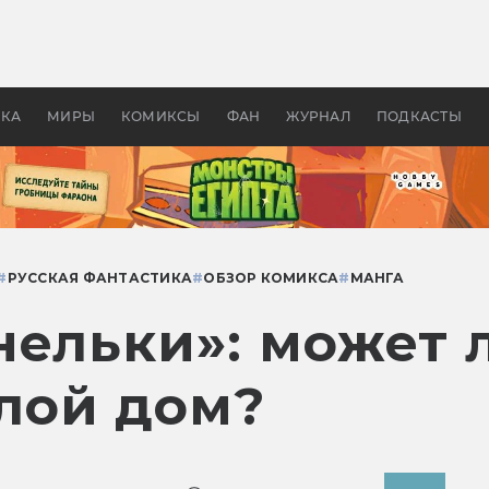
оздавались «Страшилы»:
«Одиссея» Нолана: что эт
, без которого не было
фильм сделал с Гомером и
ластелина колец»
Древней Грецией
УКА
МИРЫ
КОМИКСЫ
ФАН
ЖУРНАЛ
ПОДКАСТЫ
#
РУССКАЯ ФАНТАСТИКА
#
ОБЗОР КОМИКСА
#
МАНГА
нельки»: может 
лой дом?