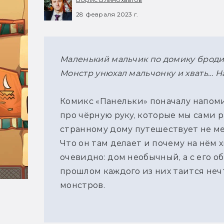
28 февраля 2023 г.
Маленький мальчик по домику броди
Монстр унюхал мальчонку и хвать… На
Комикс «Панельки» поначалу напом
про чёрную руку, которые мы сами р
странному дому путешествует не ме
Что он там делает и почему на нём 
очевидно: дом необычный, а с его о
прошлом каждого из них таится неч
монстров.