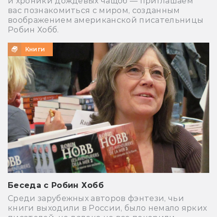
и хроники дождевых чащоб — приглашаем
вас познакомиться с миром, созданным
воображением американской писательницы
Робин Хобб.
Книги
Беседа с Робин Хобб
Среди зарубежных авторов фэнтези, чьи
книги выходили в России, было немало ярких