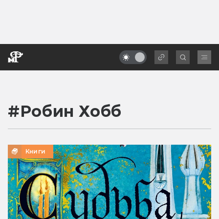
#
Робин Хобб
Книги