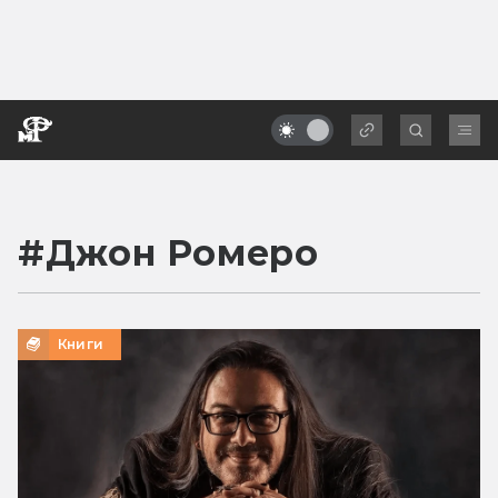
#
Джон Ромеро
Книги