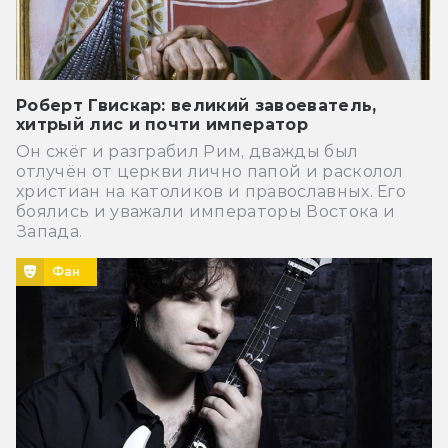
Роберт Гвискар: великий завоеватель,
хитрый лис и почти император
Он сжёг и разграбил Рим, дважды был
отлучён от церкви лично папой и расколол
христиан на католиков и православных. Его
боялись и уважали императоры Востока и
Запада.
Фан