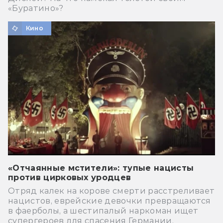
«Буратино»?
Кино
«Отчаянные мстители»: тупые нацисты
против цирковых уродцев
Отряд калек на корове смерти расстреливает
нацистов, еврейские девочки превращаются
в фаерболы, а шестипалый наркоман ищет
супергероев для спасения Германии.