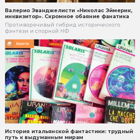
Валерио Эванджелисти «Николас Эймерик,
инквизитор». Скромное обаяние фанатика
Противоречивый гибрид исторического
фэнтези и спорной НФ
Книги
История итальянской фантастики: трудный
путь к выдуманным мирам