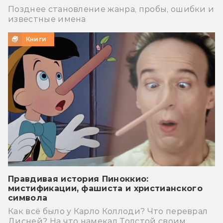
Позднее становление жанра, пробы, ошибки и
известные имена
Книги
Правдивая история Пиноккио:
мистификации, фашиста и христианского
символа
Как всё было у Карло Коллоди? Что переврал
Дисней? На что намекал Толстой своим