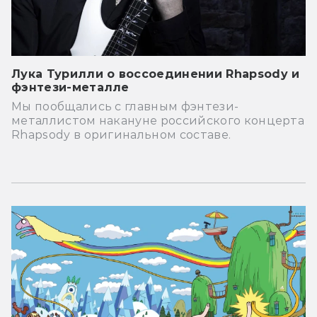
Лука Турилли о воссоединении Rhapsody и
фэнтези-металле
Мы пообщались с главным фэнтези-
металлистом накануне российского концерта
Rhapsody в оригинальном составе.