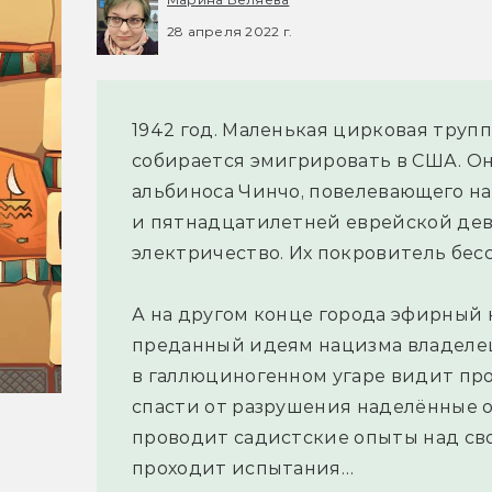
28 апреля 2022 г.
1942 год. Маленькая цирковая труп
собирается эмигрировать в США. Он
альбиноса Чинчо, повелевающего н
и пятнадцатилетней еврейской де
электричество. Их покровитель бесс
А на другом конце города эфирный 
преданный идеям нацизма владелец 
в галлюциногенном угаре видит про
спасти от разрушения наделённые 
проводит садистские опыты над сво
проходит испытания…