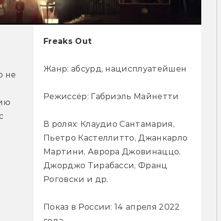
Freaks Out
Жанр: абсурд, нацисплуатейшен
 не 
Режиссёр: Габриэль Майнетти
ию 
 
В ролях: Клаудио Сантамария,
Пьетро Кастеллитто, Джанкарло
Мартини, Аврора Джовинаццо,
Джорджо Тирабасси, Франц
Роговски и др.
 
Показ в России: 14 апреля 2022
года