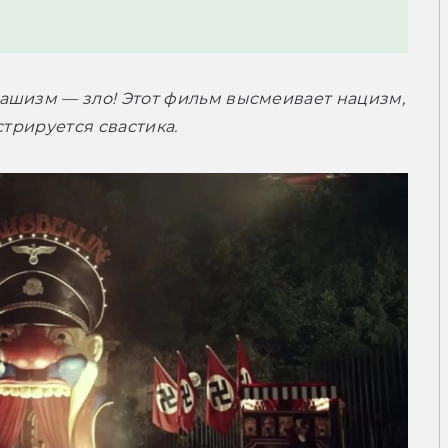
шизм — зло! Этот фильм высмеивает нацизм, 
стрируется свастика.