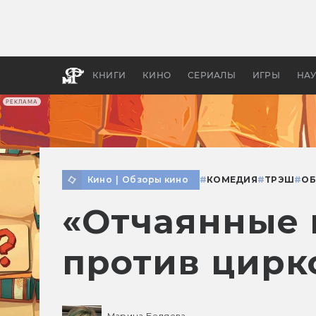
Какие
авгус
апока
детск
КНИГИ
КИНО
СЕРИАЛЫ
ИГРЫ
НА
РЕКЛАМА
Кино
|
Обзоры кино
#
КОМЕДИЯ
#
ТРЭШ
#
ОБ
«Отчаянные 
против цирк
Марина Беляева