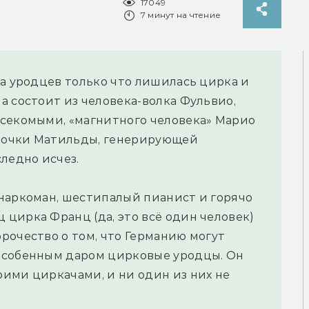
17049
7 минут на чтение
па уродцев только что лишилась цирка и
а состоит из человека-волка Фульвио,
асекомыми, «магнитного человека» Марио
вочки Матильды, генерирующей
ледно исчез.
наркоман, шестипалый пианист и горячо
цирка Франц (да, это всё один человек)
рочество о том, что Германию могут
особенным даром цирковые уродцы. Он
ими циркачами, и ни один из них не