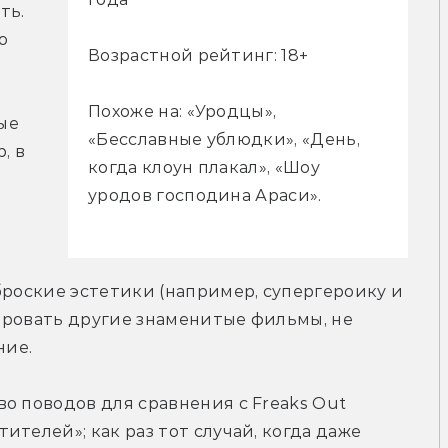
ь. 
 
Возрастной рейтинг: 18+
Похоже на: «Уродцы»,
е 
«Бесславные ублюдки», «День,
 в 
когда клоун плакал», «Шоу
уродов господина Араси».
броские эстетики (например, супергероику и 
ировать другие знаменитые фильмы, не 
ние.
о поводов для сравнения с Freaks Out 
телей»; как раз тот случай, когда даже 