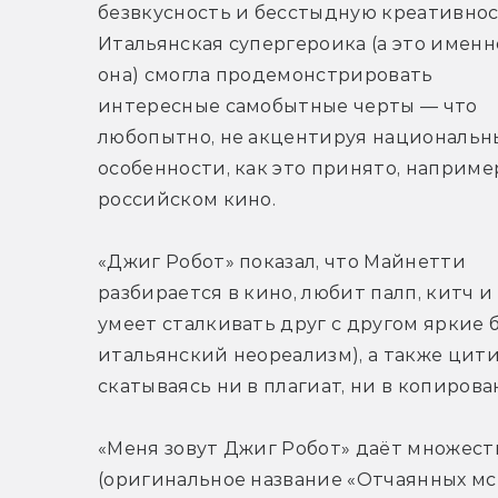
безвкусность и бесстыдную креативност
Итальянская супергероика (а это именно
она) смогла продемонстрировать 
интересные самобытные черты — что 
любопытно, не акцентируя национальны
особенности, как это принято, например,
российском кино. 
«Джиг Робот» показал, что Майнетти 
разбирается в кино, любит палп, китч и 
умеет сталкивать друг с другом яркие 
итальянский неореализм), а также цит
скатываясь ни в плагиат, ни в копирова
«Меня зовут Джиг Робот» даёт множеств
(оригинальное название «Отчаянных мсти