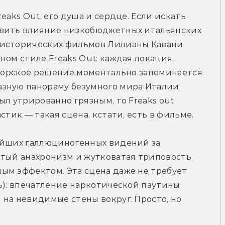
eaks Out, его душа и сердце. Если искать 
овить влияние низкобюджетных итальянских 
исторических фильмов Лилианы Кавани. 
ом стиле Freaks Out: каждая локация, 
аторское решение моментально запоминается. 
зную панораму безумного мира Италии 
л утрированно грязным, то Freaks out 
стик — такая сцена, кстати, есть в фильме. 
ейших галлюциногенных видений за 
тый анахронизм и жутковатая триповость, 
ым эффектом. Эта сцена даже не требует 
ь): впечатление наркотической паутины 
на невидимые стены вокруг. Просто, но 