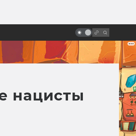
ы»:
ыло
Фильм «Бесконечная история»:
сказка нашего детства
е нацисты