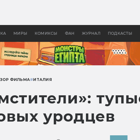
 фильмы смотреть в
Как создавались «Страшил
те 2026? В мире —
фильм, без которого не б
липсис, в России —
бы «Властелина колец»
ие комедии
УКА
МИРЫ
КОМИКСЫ
ФАН
ЖУРНАЛ
ПОДКАСТЫ
ЗОР ФИЛЬМА
#
ИТАЛИЯ
мстители»: тупы
овых уродцев