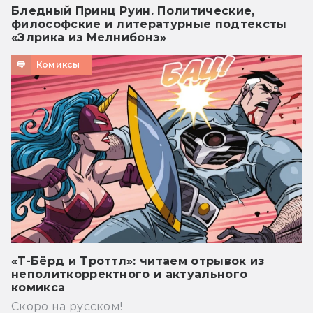
Бледный Принц Руин. Политические,
философские и литературные подтексты
«Элрика из Мелнибонэ»
Комиксы
«Т-Бёрд и Троттл»: читаем отрывок из
неполиткорректного и актуального
комикса
Скоро на русском!