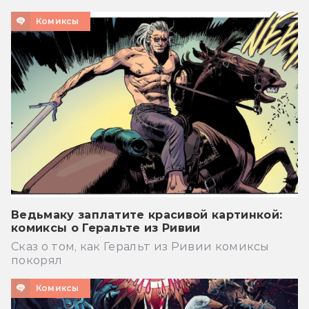
Комиксы
Ведьмаку заплатите красивой картинкой:
комиксы о Геральте из Ривии
Сказ о том, как Геральт из Ривии комиксы
покорял
Комиксы