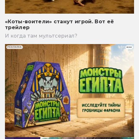
«Коты-воители» станут игрой. Вот её
трейлер
И когда там мультсериал?
РЕКЛАМА