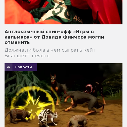
Англоязычный спин-офф «Игры в
кальмара» от Дэвида Финчера могли
отменить
Должна ли была в нем сыграть Кейт
Бланшетт, неясно.
Новости