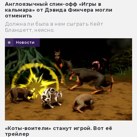
Англоязычный спин-офф «Игры в
кальмара» от Дэвида Финчера могли
отменить
Должна ли была в нем сыграть Кейт
Бланшетт, неясно.
Новости
«Коты-воители» станут игрой. Вот её
трейлер