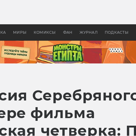
 фильмы смотреть в
Как создавались «Страшил
те 2026? В мире —
фильм, без которого не б
липсис, в России —
бы «Властелина колец»
ие комедии
УКА
МИРЫ
КОМИКСЫ
ФАН
ЖУРНАЛ
ПОДКАСТЫ
сия Серебряног
ере фильма
ская четверка: 