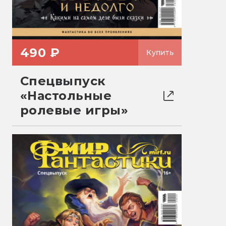
490 ₽
Купить
Спецвыпуск
«Настольные
ролевые игры»