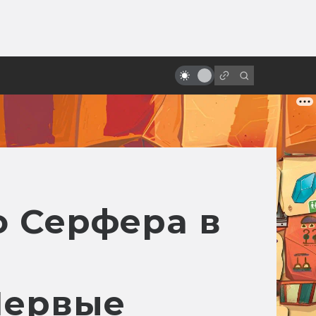
ы»:
ыло
«Песнь моря»: мультфильм с
настоящим волшебством
о Серфера в
Первые