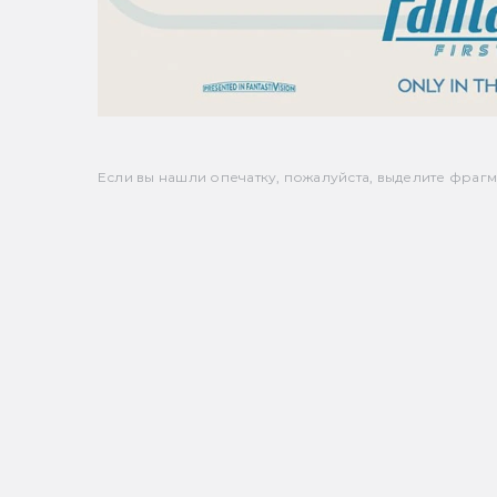
Если вы нашли опечатку, пожалуйста, выделите фрагмен