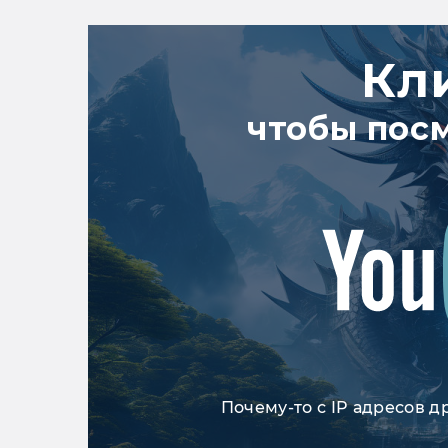
Кл
чтобы пос
Почему-то с IP адресов д