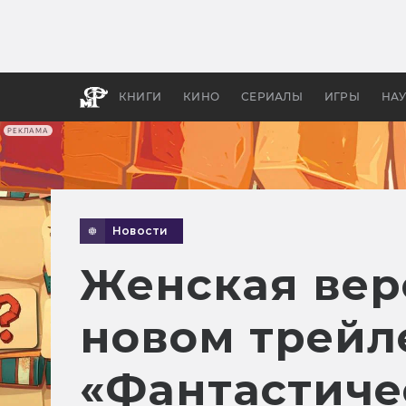
Какие
авгус
апока
детск
КНИГИ
КИНО
СЕРИАЛЫ
ИГРЫ
НА
РЕКЛАМА
Новости
Женская вер
новом трейл
«Фантастиче