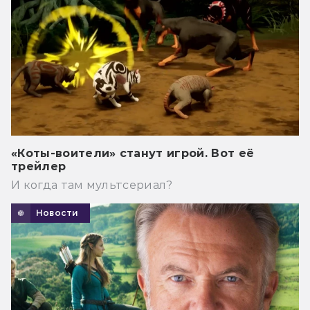
«Коты-воители» станут игрой. Вот её
трейлер
И когда там мультсериал?
Новости