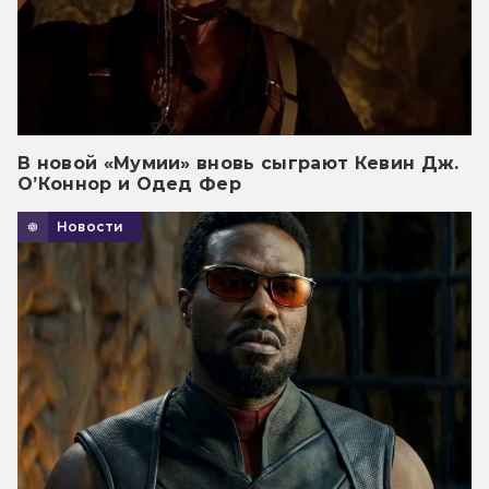
В новой «Мумии» вновь сыграют Кевин Дж.
О’Коннор и Одед Фер
Новости