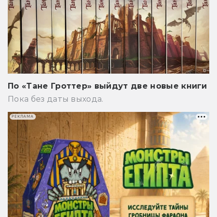
По «Тане Гроттер» выйдут две новые книги
Пока без даты выхода.
РЕКЛАМА