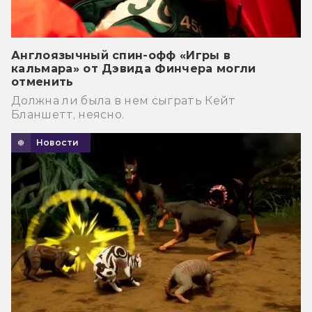
Англоязычный спин-офф «Игры в
кальмара» от Дэвида Финчера могли
отменить
Должна ли была в нем сыграть Кейт
Бланшетт, неясно.
Новости