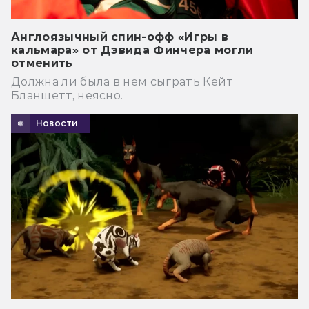
Англоязычный спин-офф «Игры в
кальмара» от Дэвида Финчера могли
отменить
Должна ли была в нем сыграть Кейт
Бланшетт, неясно.
Новости