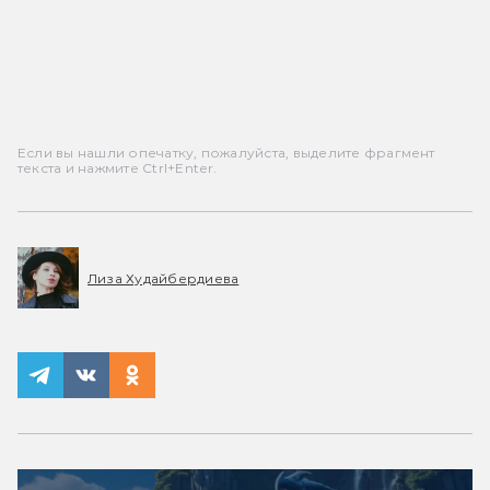
Если вы нашли опечатку, пожалуйста, выделите фрагмент
текста и нажмите Ctrl+Enter.
Лиза Худайбердиева