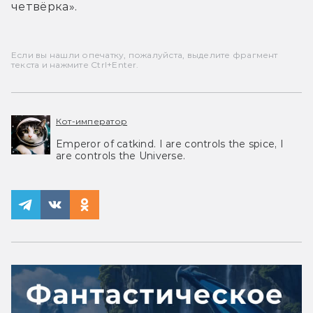
четвёрка».
Если вы нашли опечатку, пожалуйста, выделите фрагмент
текста и нажмите Ctrl+Enter.
Кот-император
Emperor of catkind. I are controls the spice, I
are controls the Universe.