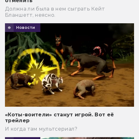
отменить
Должна ли была в нем сыграть Кейт
Бланшетт, неясно.
Новости
«Коты-воители» станут игрой. Вот её
трейлер
И когда там мультсериал?