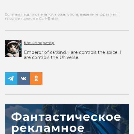
Если вы нашли опечатку, пожалуйста, выделите фрагмент
текста и нажмите Ctrl+Enter.
Кот-император
Emperor of catkind. I are controls the spice, I
are controls the Universe.