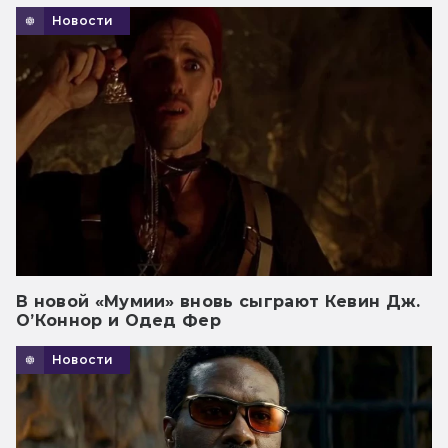
Новости
В новой «Мумии» вновь сыграют Кевин Дж.
О’Коннор и Одед Фер
Новости