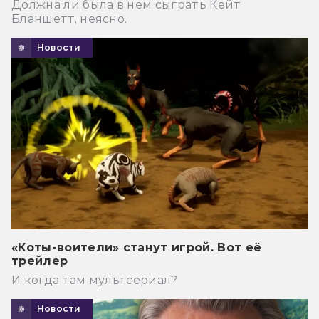
Должна ли была в нем сыграть Кейт
Бланшетт, неясно.
Новости
«Коты-воители» станут игрой. Вот её
трейлер
И когда там мультсериал?
Новости