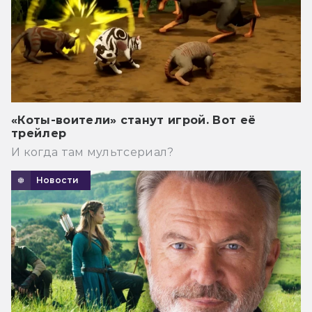
«Коты-воители» станут игрой. Вот её
трейлер
И когда там мультсериал?
Новости