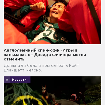
Англоязычный спин-офф «Игры в
кальмара» от Дэвида Финчера могли
отменить
Должна ли была в нем сыграть Кейт
Бланшетт, неясно.
Новости