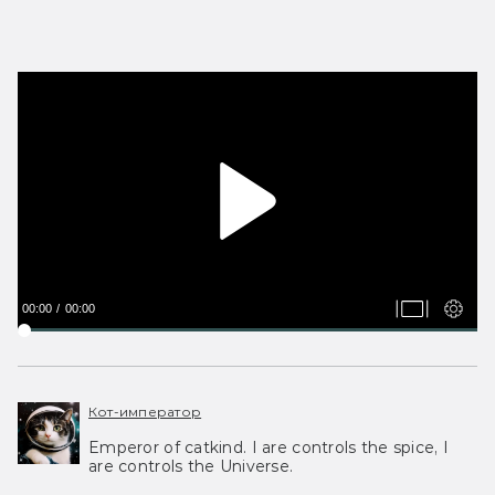
00:00
00:00
Кот-император
Emperor of catkind. I are controls the spice, I
are controls the Universe.