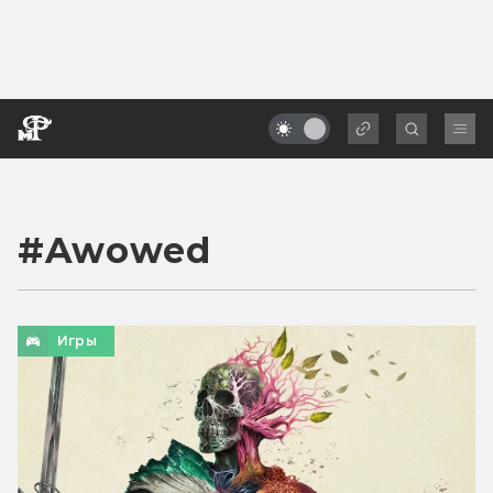
#
Awowed
Игры