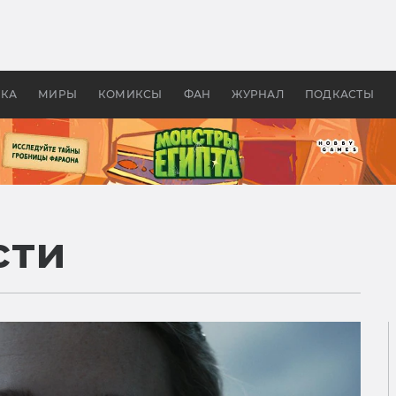
 фильмы смотреть в
Как создавались «Страшил
те 2026? В мире —
фильм, без которого не б
липсис, в России —
бы «Властелина колец»
ие комедии
УКА
МИРЫ
КОМИКСЫ
ФАН
ЖУРНАЛ
ПОДКАСТЫ
сти