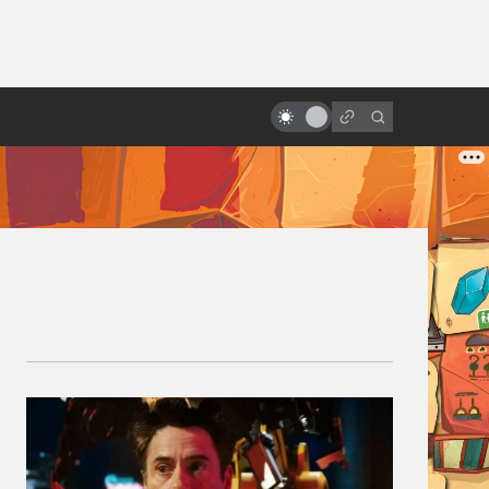
ы»:
ыло
Кто такие Кайдзю: Годзилла и
компания