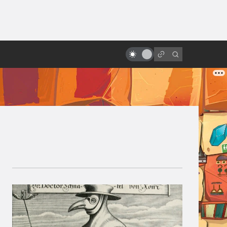
ы»:
ыло
«Звёздные войны»: обречённые
на провал