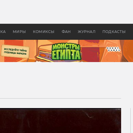
 фильмы смотреть в
Как создавались «Страшил
те 2026? В мире —
фильм, без которого не б
липсис, в России —
бы «Властелина колец»
ие комедии
УКА
МИРЫ
КОМИКСЫ
ФАН
ЖУРНАЛ
ПОДКАСТЫ