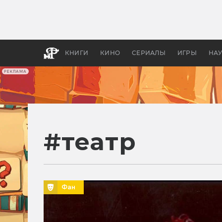
Какие
авгус
апока
детск
КНИГИ
КИНО
СЕРИАЛЫ
ИГРЫ
НА
РЕКЛАМА
#
театр
Фан